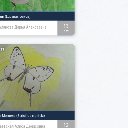
ень
(Lucanus cervus)
13
уланова Дарья Алексеевна
лет
13
н Монтела
(Sericinus montela)
12
Гаевская Алиса Денисовна