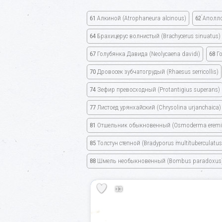
61
Алкиной
(Atrophaneura alcinous)
62
Аполл
64
Брахицерус волнистый
(Brachycerus sinuatus)
67
Голубянка Давида
(Neolycaena davidi)
68
Го
70
Дровосек зубчатогрудый
(Rhaesus serricollis)
74
Зефир превосходный
(Protantigius superans)
77
Листоед урянхайский
(Chrysolina urjanchaica)
81
Отшельник обыкновенный
(Osmoderma eremi
85
Толстун степной
(Bradyporus multituberculatus
88
Шмель необыкновенный
(Bombus paradoxus
33