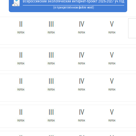
Всероссийский экологический интернет-проект 2026-2027 уч.год
(в прикреплённом файле word)