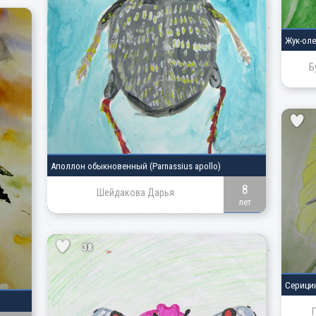
Жук-ол
Б
Аполлон обыкновенный
(Parnassius apollo)
8
Шейдакова Дарья
лет
38
Серици