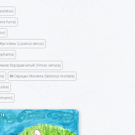
culatus)
eria furva)
tor)
Жук-олень
(Lucanus cervus)
ophanta)
миас бородавчатый
(Omias verruca)
ta)
84
Серицин Монтела
(Sericinus montela)
ulata)
ermanni)
18