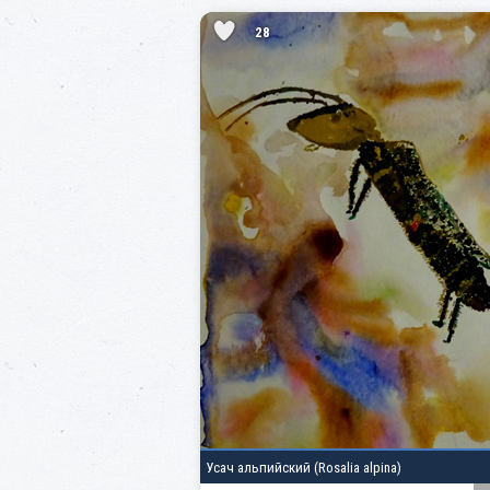
28
Усач альпийский
(Rosalia alpina)