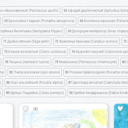
он обыкновенный
(Parnassius apollo)
63
Афодий двупятнистый
(Aphodius bima
65
Бронзовка гладкая
(Protaetia aeruginosa)
66
Волнянка мрачная
(Parocn
лубянка Филипьева
(Neolycaena filipjevi)
69
Дозорщик-император
(Anax impera
71
Дыбка степная
(Saga pedo)
72
Жужелица Авинова
(Carabus avinovi)
73
75
Кланис волнистый
(Clanis undulosa)
76
Красотел пахучий
(Calosoma syc
78
Люцина
(Hamearis lucina)
79
Мнемозина
(Parnassius mnemosyne)
80
О
ta)
82
Пчела восковая
(Apis cerana)
83
Розама превосходная
(Rosama orna
)
86
Усач альпийский
(Rosalia alpina)
87
Ценолида сетчатая
(Caenolyda retic
)
89
Щелкун Паррейса
(Calais parreysii)
90
Эребия Киндерманна
(Erebia kind
18