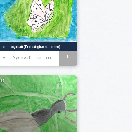
превосходный
(Protantigius superans)
6
рамова Муксима Равшановна
лет
12