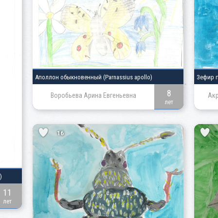
Аполлон обыкновенный
(Parnassius apollo)
Зефир 
8
Воробьева Арина Евгеньевна
Ак
лет
16
)
11
лет