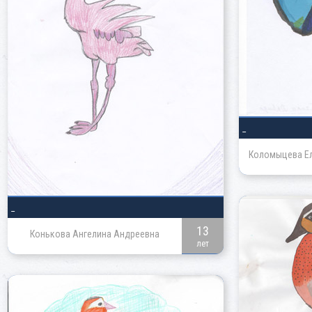
_
Коломыцева Ел
_
13
Конькова Ангелина Андреевна
лет