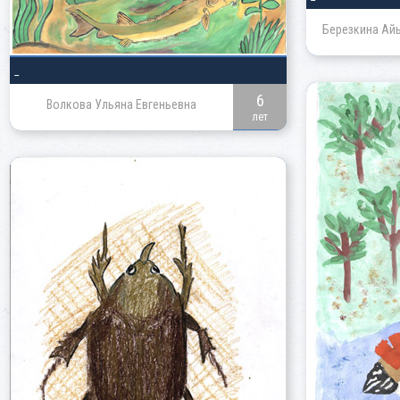
Березкина Ай
_
6
Волкова Ульяна Евгеньевна
лет