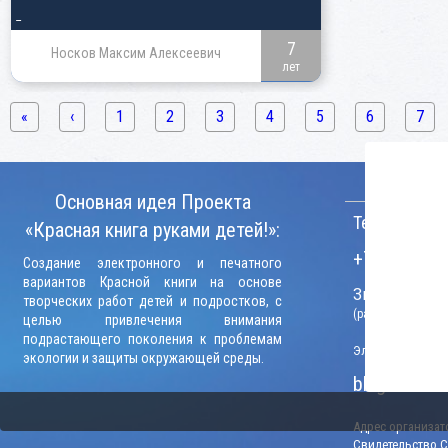
_
7
Носков Максим Алексеевич
лет
«
‹
1
2
3
4
5
6
7
КОНТАКТ
Основная идея Проекта
Телефон:
«Красная книга руками детей!»:
+7 (906) 09
Создание электронного и печатного
вариантов Красной книги на основе
Звонки прини
творческих работ детей и подростков, с
(рабочие дни, вр
целью привлечения внимания
подрастающего поколения к проблемам
Электронный адр
экологии и защиты окружающей среды.
blago-konku
Адрес организато
Свидетельство СМ