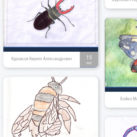
15
Курнаков Кирилл Александрович
лет
Бойко М