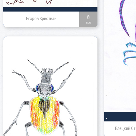
8
Егоров Кристиан
лет
_
Елецкий Ст