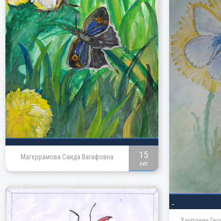
15
Магеррамова Саида Вагифовна
лет
_
Хаупонин Гео