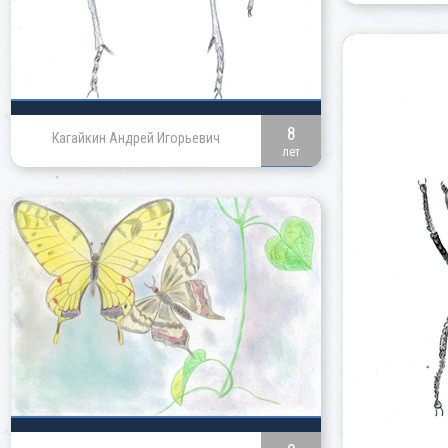
8
Кагайкин Андрей Игорьевич
лет