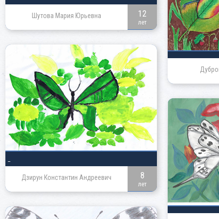
12
Шутова Мария Юрьевна
лет
Дубро
_
8
Дзирун Константин Андреевич
лет