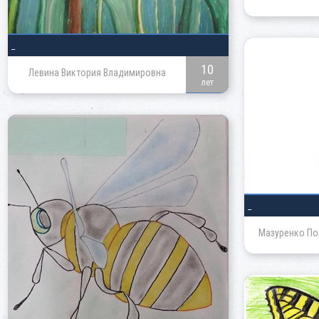
_
10
Левина Виктория Владимировна
лет
_
Мазуренко По