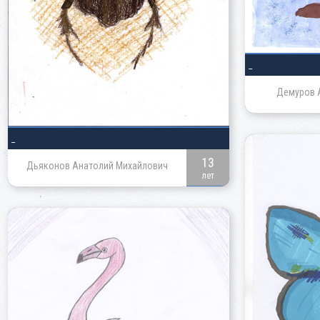
_
Демуров 
_
13
Дьяконов Анатолий Михайлович
лет