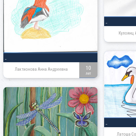
_
Кулоянц 
_
10
Лактионова Анна Андреевна
лет
_
Латоша Со