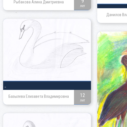
9
Рыбакова Алина Дмитриевна
лет
Данилов Вл
_
12
Базылева Елизавета Владимировна
лет