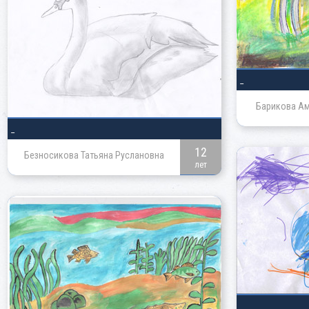
_
Барикова Ам
_
12
Безносикова Татьяна Руслановна
лет
_