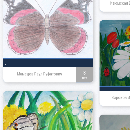
Изюмская 
_
8
Мамедов Раул Руфатович
лет
Вороков И