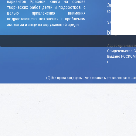
вариантов Красной книги на основе
Звонки прини
творческих работ детей и подростков, с
(рабочие дни, вр
целью привлечения внимания
подрастающего поколения к проблемам
Электронный адр
экологии и защиты окружающей среды.
blago-konku
Адрес организато
Свидетельство СМ
Выдано РОСКОМН
г.
(C) Все права защищены. Копирование материалов разрешает