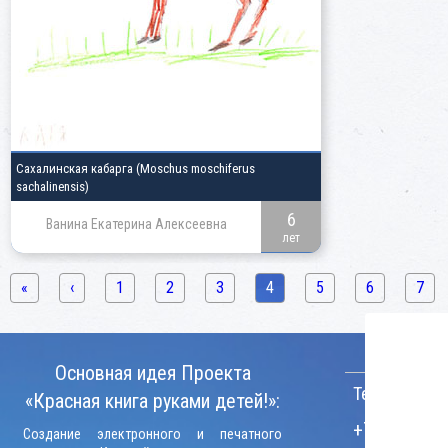
Сахалинская кабарга
(Moschus moschiferus
sachalinensis)
6
Ванина Екатерина Алексеевна
лет
«
‹
1
2
3
4
5
6
7
КОНТАКТ
Основная идея Проекта
Телефон:
«Красная книга руками детей!»:
+7 (906) 09
Создание электронного и печатного