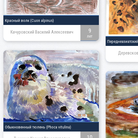
Красный волк
(Cuon alpinus)
9
Качуровский Василий Алексеевич
лет
Переднеазиатски
Деревсков
Обыкновенный тюлень
(Phoca vitulina)
10