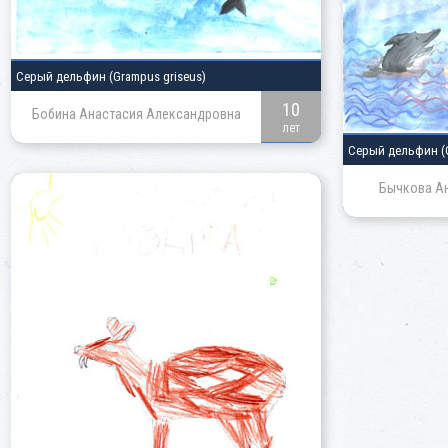
Серый дельфин
(Grampus griseus)
10
Бобина Анастасия Александровна
лет
Серый дельфин
(
Бычкова Ан