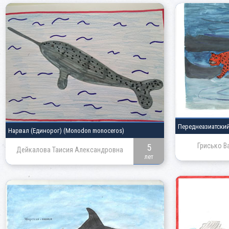
Переднеазиатски
Нарвал (Единорог)
(Monodon monoceros)
Грисько В
5
Дейкалова Таисия Александровна
лет