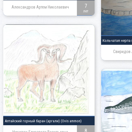
7
Александров Артем Николаевич
лет
Кольчатая нерпа
Свиридов 
Алтайский горный баран
(аргали) (Ovis ammon)
8