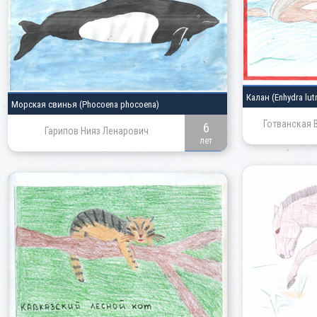
Калан
(Enhydra lutr
Морская свинья
(Phocoena phocoena)
Готванская 
6
Гарипов Нияз Ленарович
лет