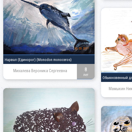
Нарвал (Единорог)
(Monodon monoceros)
8
Михалева Вероника Сергеевна
лет
Обыкновенный д
Мамыкин Ник