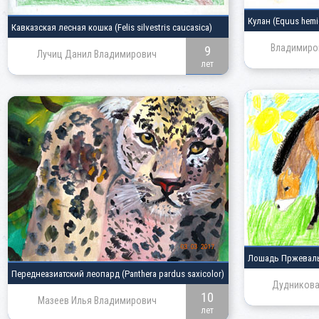
Кулан
(Equus hemi
Кавказская лесная кошка
(Felis silvestris caucasica)
Владимиров
9
Лучиц Данил Владимирович
лет
Лошадь Пржевал
Переднеазиатский леопард
(Panthera pardus saxicolor)
Дудникова
10
Мазеев Илья Владимирович
лет