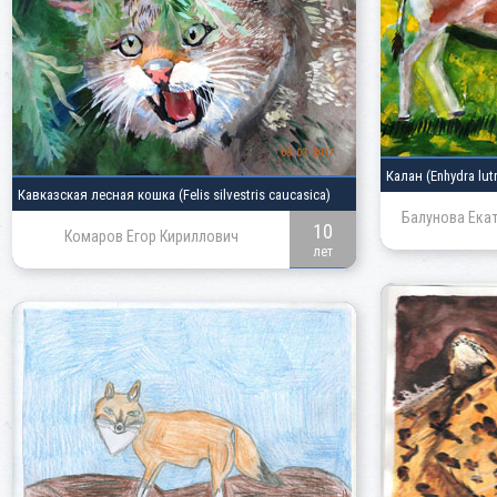
Калан
(Enhydra lutr
Кавказская лесная кошка
(Felis silvestris caucasica)
Балунова Ека
10
Комаров Егор Кириллович
лет