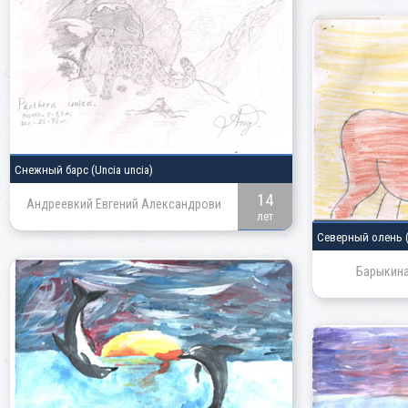
Снежный барс
(Uncia uncia)
14
Андреевкий Евгений Александрови
лет
Северный олень
Барыкина