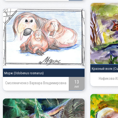
Красный волк
(Cu
Морж
(Odobenus rosmarus)
Нафикова И
13
Смоляниченко Варвара Владимировна
лет