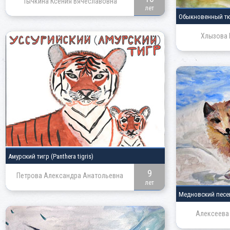
Тычкина Ксения Вячеславовна
лет
Обыкновенный т
Хлызова 
Амурский тигр
(Panthera tigris)
9
Петрова Александра Анатольевна
лет
Медновский пес
Алексеева