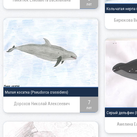
Никитюк Елизавета Васильевна
лет
Кольчатая нерпа
Бирюкова Ви
Малая косатка
(Pseudorca crassidens)
7
Дорохов Николай Алексеевич
лет
Серый дельфин
(
Амелина Е