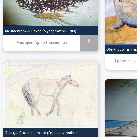
Маньчжурский цокор
(Myospalax psilurus)
5
Ашмарин Артем Романович
лет
Обыкновенный т
Еремина Ви
Лошадь Пржевальского
(Equus przewalskii)