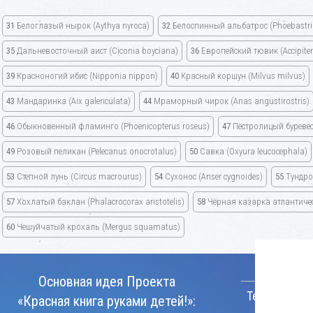
31
Белоглазый нырок
(Aythya nyroca)
32
Белоспинный альбатрос
(Phoebastri
35
Дальневосточный аист
(Ciconia boyciana)
36
Европейский тювик
(Accipite
39
Красноногий ибис
(Nipponia nippon)
40
Красный коршун
(Milvus milvus)
43
Мандаринка
(Aix galericulata)
44
Мраморный чирок
(Anas angustirostris)
46
Обыкновенный фламинго
(Phoenicopterus roseus)
47
Пёстролицый буреве
49
Розовый пеликан
(Pelecanus onocrotalus)
50
Савка
(Oxyura leucocephala)
53
Степной лунь
(Circus macrourus)
54
Сухонос
(Anser cygnoides)
55
Тундро
57
Хохлатый баклан
(Phalacrocorax aristotelis)
58
Чёрная казарка атлантич
60
Чешуйчатый крохаль
(Mergus squamatus)
КОНТАКТ
Основная идея Проекта
Телефон:
«Красная книга руками детей!»: