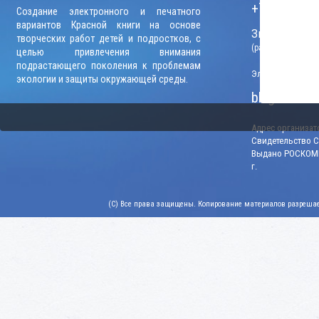
+7 (906) 09
Создание электронного и печатного
вариантов Красной книги на основе
Звонки прини
творческих работ детей и подростков, с
(рабочие дни, вр
целью привлечения внимания
подрастающего поколения к проблемам
Электронный адр
экологии и защиты окружающей среды.
blago-konku
Адрес организато
Свидетельство СМ
Выдано РОСКОМН
г.
(C) Все права защищены. Копирование материалов разрешает