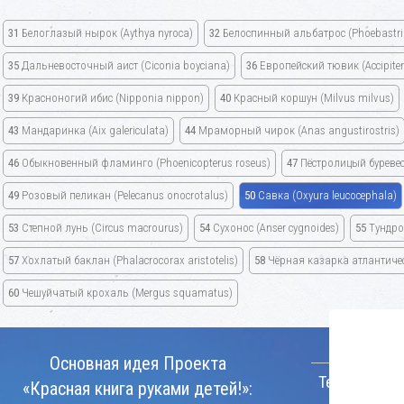
31
Белоглазый нырок
(Aythya nyroca)
32
Белоспинный альбатрос
(Phoebastri
35
Дальневосточный аист
(Ciconia boyciana)
36
Европейский тювик
(Accipite
39
Красноногий ибис
(Nipponia nippon)
40
Красный коршун
(Milvus milvus)
43
Мандаринка
(Aix galericulata)
44
Мраморный чирок
(Anas angustirostris)
46
Обыкновенный фламинго
(Phoenicopterus roseus)
47
Пёстролицый буреве
49
Розовый пеликан
(Pelecanus onocrotalus)
50
Савка
(Oxyura leucocephala)
53
Степной лунь
(Circus macrourus)
54
Сухонос
(Anser cygnoides)
55
Тундро
57
Хохлатый баклан
(Phalacrocorax aristotelis)
58
Чёрная казарка атлантич
60
Чешуйчатый крохаль
(Mergus squamatus)
КОНТАКТ
Основная идея Проекта
Телефон:
«Красная книга руками детей!»: