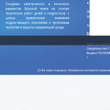
+7 (906) 09
Создание электронного и печатного
вариантов Красной книги на основе
Звонки прини
творческих работ детей и подростков, с
(рабочие дни, вр
целью привлечения внимания
подрастающего поколения к проблемам
Электронный адр
экологии и защиты окружающей среды.
blago-konku
Адрес организато
Свидетельство СМ
Выдано РОСКОМН
г.
(C) Все права защищены. Копирование материалов разрешает