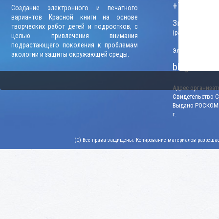
+7 (906) 09
Создание электронного и печатного
вариантов Красной книги на основе
Звонки прини
творческих работ детей и подростков, с
(рабочие дни, вр
целью привлечения внимания
подрастающего поколения к проблемам
Электронный адр
экологии и защиты окружающей среды.
blago-konku
Адрес организато
Свидетельство СМ
Выдано РОСКОМН
г.
(C) Все права защищены. Копирование материалов разрешает