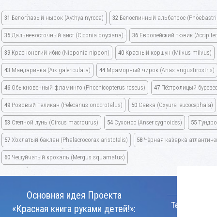
31
Белоглазый нырок
(Aythya nyroca)
32
Белоспинный альбатрос
(Phoebastri
35
Дальневосточный аист
(Ciconia boyciana)
36
Европейский тювик
(Accipite
39
Красноногий ибис
(Nipponia nippon)
40
Красный коршун
(Milvus milvus)
43
Мандаринка
(Aix galericulata)
44
Мраморный чирок
(Anas angustirostris)
46
Обыкновенный фламинго
(Phoenicopterus roseus)
47
Пёстролицый буреве
49
Розовый пеликан
(Pelecanus onocrotalus)
50
Савка
(Oxyura leucocephala)
53
Степной лунь
(Circus macrourus)
54
Сухонос
(Anser cygnoides)
55
Тундро
57
Хохлатый баклан
(Phalacrocorax aristotelis)
58
Чёрная казарка атлантич
60
Чешуйчатый крохаль
(Mergus squamatus)
КОНТАКТ
Основная идея Проекта
Телефон:
«Красная книга руками детей!»: