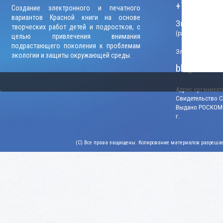
+7 (906) 09
Создание электронного и печатного
вариантов Красной книги на основе
Звонки прини
творческих работ детей и подростков, с
(рабочие дни, вр
целью привлечения внимания
подрастающего поколения к проблемам
Электронный адр
экологии и защиты окружающей среды.
blago-konku
Адрес организато
Свидетельство СМ
Выдано РОСКОМН
г.
(C) Все права защищены. Копирование материалов разрешает