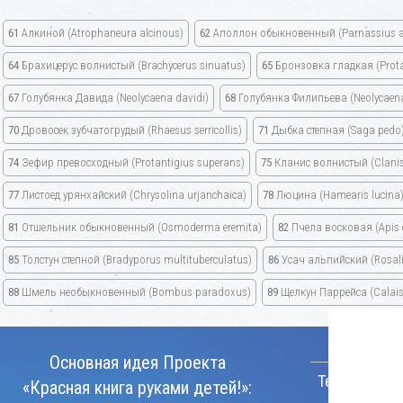
61
Алкиной
(Atrophaneura alcinous)
62
Аполлон обыкновенный
(Parnassius a
64
Брахицерус волнистый
(Brachycerus sinuatus)
65
Бронзовка гладкая
(Prot
67
Голубянка Давида
(Neolycaena davidi)
68
Голубянка Филипьева
(Neolycaena 
70
Дровосек зубчатогрудый
(Rhaesus serricollis)
71
Дыбка степная
(Saga pedo
74
Зефир превосходный
(Protantigius superans)
75
Кланис волнистый
(Clani
77
Листоед урянхайский
(Chrysolina urjanchaica)
78
Люцина
(Hamearis lucina
81
Отшельник обыкновенный
(Osmoderma eremita)
82
Пчела восковая
(Apis
85
Толстун степной
(Bradyporus multituberculatus)
86
Усач альпийский
(Rosal
88
Шмель необыкновенный
(Bombus paradoxus)
89
Щелкун Паррейса
(Calais
КОНТАКТ
Основная идея Проекта
Телефон:
«Красная книга руками детей!»: