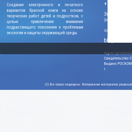
+7 (906) 09
Создание электронного и печатного
вариантов Красной книги на основе
Звонки прини
творческих работ детей и подростков, с
(рабочие дни, вр
целью привлечения внимания
подрастающего поколения к проблемам
Электронный адр
экологии и защиты окружающей среды.
blago-konku
Адрес организато
Свидетельство СМ
Выдано РОСКОМН
г.
(C) Все права защищены. Копирование материалов разрешает