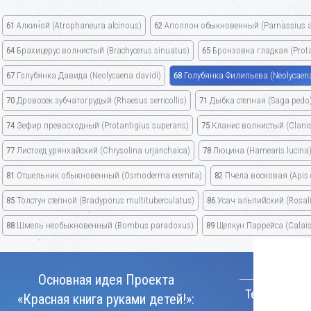
61
Алкиной
(Atrophaneura alcinous)
62
Аполлон обыкновенный
(Parnassius a
64
Брахицерус волнистый
(Brachycerus sinuatus)
65
Бронзовка гладкая
(Prot
67
Голубянка Давида
(Neolycaena davidi)
68
Голубянка Филипьева
(Neolycaena 
70
Дровосек зубчатогрудый
(Rhaesus serricollis)
71
Дыбка степная
(Saga pedo
74
Зефир превосходный
(Protantigius superans)
75
Кланис волнистый
(Clani
77
Листоед урянхайский
(Chrysolina urjanchaica)
78
Люцина
(Hamearis lucina
81
Отшельник обыкновенный
(Osmoderma eremita)
82
Пчела восковая
(Apis
85
Толстун степной
(Bradyporus multituberculatus)
86
Усач альпийский
(Rosal
88
Шмель необыкновенный
(Bombus paradoxus)
89
Щелкун Паррейса
(Calais
КОНТАКТ
Основная идея Проекта
Телефон:
«Красная книга руками детей!»: