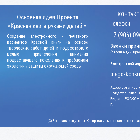
КОНТАКТ
Основная идея Проекта
Телефон:
«Красная книга руками детей!»:
+7 (906) 09
Создание электронного и печатного
вариантов Красной книги на основе
Звонки прини
творческих работ детей и подростков, с
(рабочие дни, вр
целью привлечения внимания
подрастающего поколения к проблемам
Электронный адр
экологии и защиты окружающей среды.
blago-konku
Адрес организато
Свидетельство СМ
Выдано РОСКОМН
г.
(C) Все права защищены. Копирование материалов разрешает