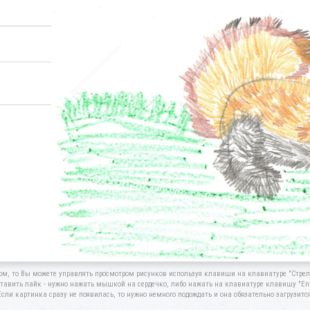
ом, то Вы можете управлять просмотром рисунков используя клавиши на клавиатуре "Стрелк
тавить лайк - нужно нажать мышкой на сердечко, либо нажать на клавиатуре клавишу "Ent
Если картинка сразу не появилась, то нужно немного подождать и она обязательно загрузится