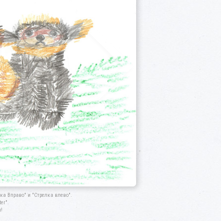
а Вправо" и "Стрелка влево".
er".
!