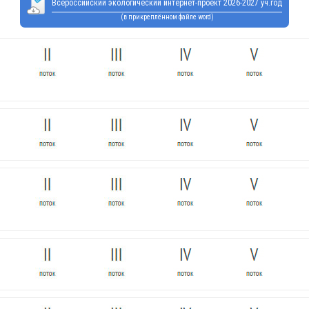
Всероссийский экологический интернет-проект 2026-2027 уч.год
(в прикреплённом файле word)