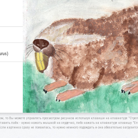
urus)
ом, то Вы можете управлять просмотром рисунков используя клавиши на клавиатуре "Стрелк
тавить лайк - нужно нажать мышкой на сердечко, либо нажать на клавиатуре клавишу "Ent
Если картинка сразу не появилась, то нужно немного подождать и она обязательно загрузится