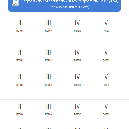
Всероссийский экологический интернет-проект 2026-2027 уч.год
(в прикреплённом файле word)