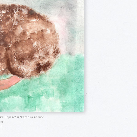
а Вправо" и "Стрелка влево".
er".
!