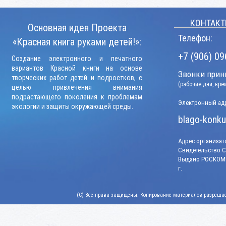
КОНТАКТ
Основная идея Проекта
Телефон:
«Красная книга руками детей!»:
+7 (906) 09
Создание электронного и печатного
вариантов Красной книги на основе
Звонки прини
творческих работ детей и подростков, с
(рабочие дни, вр
целью привлечения внимания
подрастающего поколения к проблемам
Электронный адр
экологии и защиты окружающей среды.
blago-konku
Адрес организато
Свидетельство СМ
Выдано РОСКОМН
г.
(C) Все права защищены. Копирование материалов разрешает