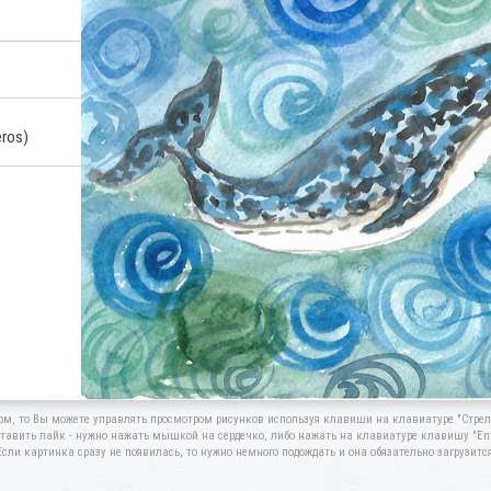
ros)
ом, то Вы можете управлять просмотром рисунков используя клавиши на клавиатуре "Стрелк
тавить лайк - нужно нажать мышкой на сердечко, либо нажать на клавиатуре клавишу "Ent
Если картинка сразу не появилась, то нужно немного подождать и она обязательно загрузится