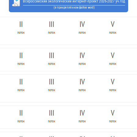
Всероссийский экологический интернет-проект 2026-2027 уч.год
(в прикреплённом файле word)