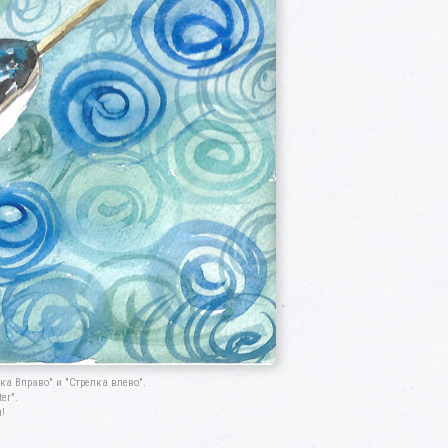
а Вправо" и "Стрелка влево".
er".
!