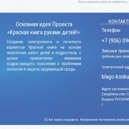
Если картинка сразу не появилась, 
КОНТАКТ
Основная идея Проекта
Телефон:
«Красная книга руками детей!»:
+7 (906) 09
Создание электронного и печатного
вариантов Красной книги на основе
Звонки прини
творческих работ детей и подростков, с
(рабочие дни, вр
целью привлечения внимания
подрастающего поколения к проблемам
Электронный адр
экологии и защиты окружающей среды.
blago-konku
Адрес организато
Свидетельство СМ
Выдано РОСКОМН
г.
(C) Все права защищены. Копирование материалов разрешает