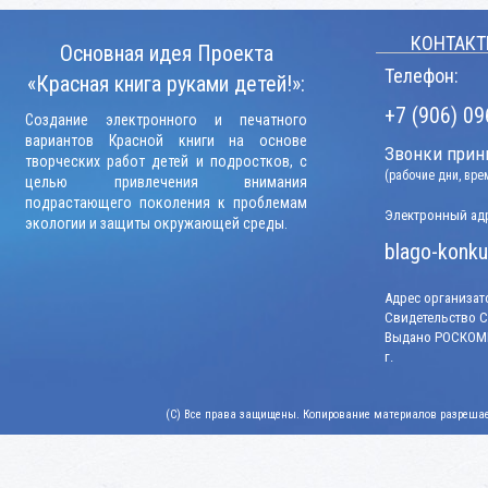
КОНТАКТ
Основная идея Проекта
Телефон:
«Красная книга руками детей!»:
+7 (906) 09
Создание электронного и печатного
вариантов Красной книги на основе
Звонки прини
творческих работ детей и подростков, с
(рабочие дни, вр
целью привлечения внимания
подрастающего поколения к проблемам
Электронный адр
экологии и защиты окружающей среды.
blago-konku
Адрес организато
Свидетельство СМ
Выдано РОСКОМН
г.
(C) Все права защищены. Копирование материалов разрешает