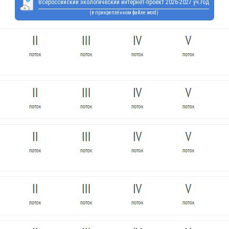
Всероссийский экологический интернет-проект 2026-2027 уч.год
(в прикреплённом файле word)