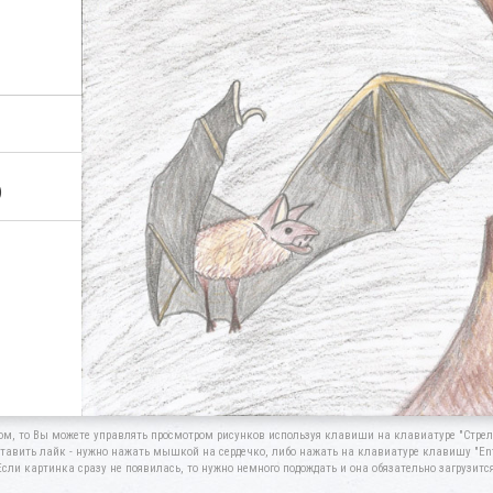
)
ом, то Вы можете управлять просмотром рисунков используя клавиши на клавиатуре "Стрелк
тавить лайк - нужно нажать мышкой на сердечко, либо нажать на клавиатуре клавишу "Ent
Если картинка сразу не появилась, то нужно немного подождать и она обязательно загрузится