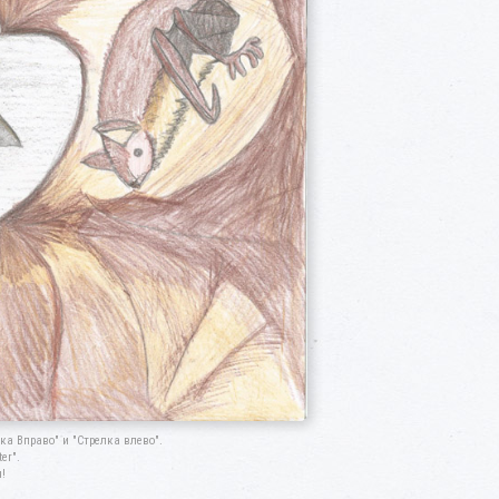
а Вправо" и "Стрелка влево".
er".
!