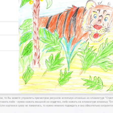
ом, то Вы можете управлять просмотром рисунков используя клавиши на клавиатуре "Стрелк
тавить лайк - нужно нажать мышкой на сердечко, либо нажать на клавиатуре клавишу "Ent
Если картинка сразу не появилась, то нужно немного подождать и она обязательно загрузится