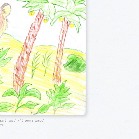
а Вправо" и "Стрелка влево".
er".
!