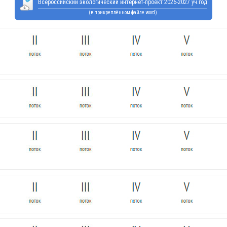
Всероссийский экологический интернет-проект 2026-2027 уч.год
(в прикреплённом файле word)