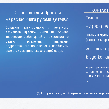
КОНТАКТ
Основная идея Проекта
Телефон:
«Красная книга руками детей!»:
+7 (906) 09
Создание электронного и печатного
вариантов Красной книги на основе
Звонки прини
творческих работ детей и подростков, с
(рабочие дни, вр
целью привлечения внимания
подрастающего поколения к проблемам
Электронный адр
экологии и защиты окружающей среды.
blago-konku
Адрес организато
Свидетельство СМ
Выдано РОСКОМН
г.
(C) Все права защищены. Копирование материалов разрешает