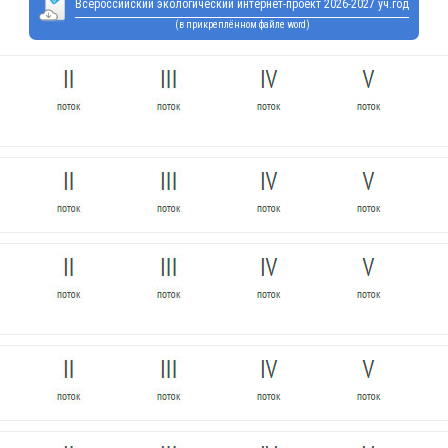
Всероссийский экологический интернет-проект 2026-2027 уч.год
(в прикреплённом файле word)