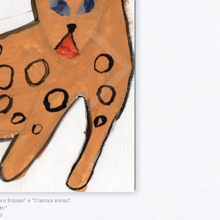
а Вправо" и "Стрелка влево".
er".
!