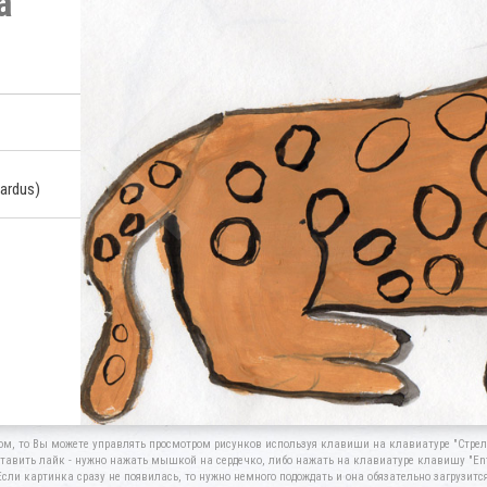
а
pardus)
ом, то Вы можете управлять просмотром рисунков используя клавиши на клавиатуре "Стрелк
тавить лайк - нужно нажать мышкой на сердечко, либо нажать на клавиатуре клавишу "Ent
Если картинка сразу не появилась, то нужно немного подождать и она обязательно загрузится