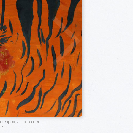
а Вправо" и "Стрелка влево".
er".
!