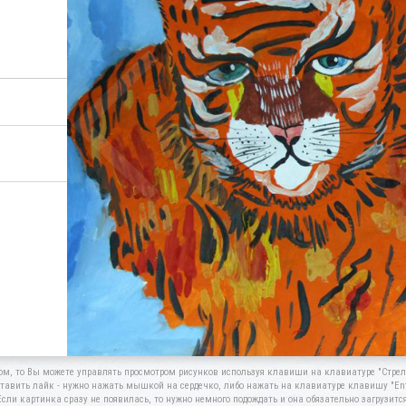
ом, то Вы можете управлять просмотром рисунков используя клавиши на клавиатуре "Стрелк
тавить лайк - нужно нажать мышкой на сердечко, либо нажать на клавиатуре клавишу "Ent
Если картинка сразу не появилась, то нужно немного подождать и она обязательно загрузится