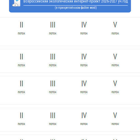
Всероссийский экологический интернет-проект 2026-2027 уч.год
(в прикреплённом файле word)