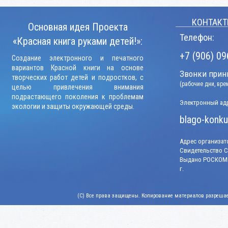
КОНТАКТ
Основная идея Проекта
Телефон:
«Красная книга руками детей!»:
+7 (906) 09
Создание электронного и печатного
вариантов Красной книги на основе
Звонки прини
творческих работ детей и подростков, с
(рабочие дни, вр
целью привлечения внимания
подрастающего поколения к проблемам
Электронный адр
экологии и защиты окружающей среды.
blago-konku
Адрес организато
Свидетельство СМ
Выдано РОСКОМН
г.
(C) Все права защищены. Копирование материалов разрешает