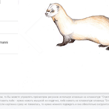
а
smanni
ом, то Вы можете управлять просмотром рисунков используя клавиши на клавиатуре "Стрелк
тавить лайк - нужно нажать мышкой на сердечко, либо нажать на клавиатуре клавишу "Ent
Если картинка сразу не появилась, то нужно немного подождать и она обязательно загрузится