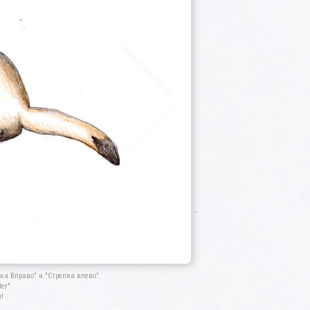
а Вправо" и "Стрелка влево".
er".
!