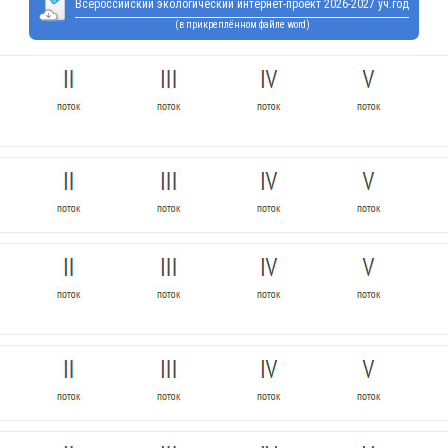
Всероссийский экологический интернет-проект 2026-2027 уч.год
(в прикреплённом файле word)