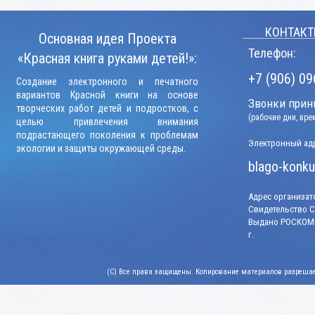
КОНТАКТ
Основная идея Проекта
Телефон:
«Красная книга руками детей!»:
+7 (906) 09
Создание электронного и печатного
вариантов Красной книги на основе
Звонки прини
творческих работ детей и подростков, с
(рабочие дни, вр
целью привлечения внимания
подрастающего поколения к проблемам
Электронный адр
экологии и защиты окружающей среды.
blago-konku
Адрес организато
Свидетельство СМ
Выдано РОСКОМН
г.
(C) Все права защищены. Копирование материалов разрешает