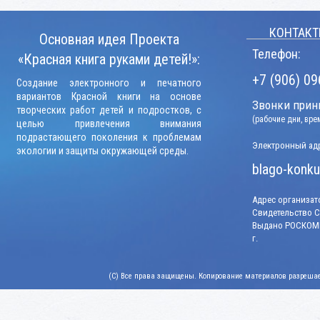
КОНТАКТ
Основная идея Проекта
Телефон:
«Красная книга руками детей!»:
+7 (906) 09
Создание электронного и печатного
вариантов Красной книги на основе
Звонки прини
творческих работ детей и подростков, с
(рабочие дни, вр
целью привлечения внимания
подрастающего поколения к проблемам
Электронный адр
экологии и защиты окружающей среды.
blago-konku
Адрес организато
Свидетельство СМ
Выдано РОСКОМН
г.
(C) Все права защищены. Копирование материалов разрешает