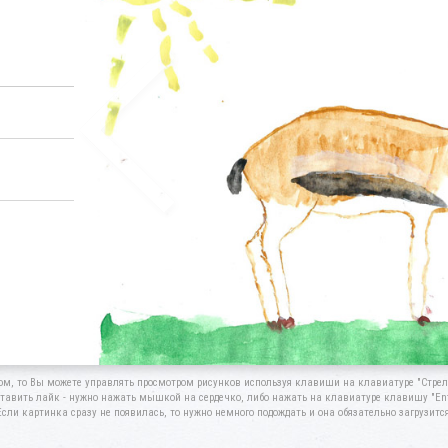
ом, то Вы можете управлять просмотром рисунков используя клавиши на клавиатуре "Стрелк
тавить лайк - нужно нажать мышкой на сердечко, либо нажать на клавиатуре клавишу "Ent
Если картинка сразу не появилась, то нужно немного подождать и она обязательно загрузится