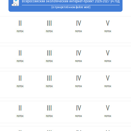
Всероссийский экологический интернет-проект 2026-2027 уч.год
(в прикреплённом файле word)