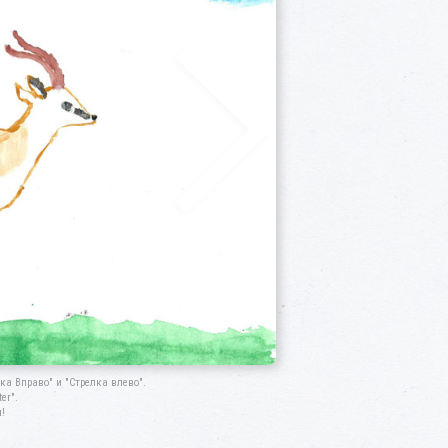
а Вправо" и "Стрелка влево".
er".
!