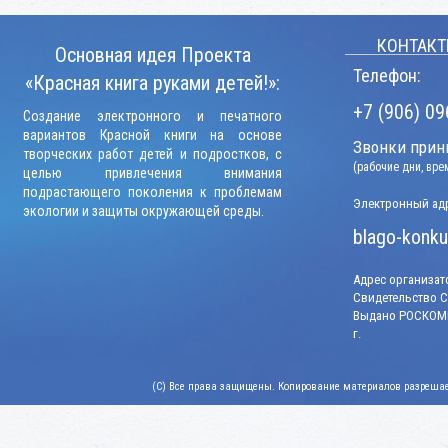
КОНТАКТ
Основная идея Проекта
Телефон:
«Красная книга руками детей!»:
+7 (906) 09
Создание электронного и печатного
вариантов Красной книги на основе
Звонки прини
творческих работ детей и подростков, с
(рабочие дни, вр
целью привлечения внимания
подрастающего поколения к проблемам
Электронный адр
экологии и защиты окружающей среды.
blago-konku
Адрес организато
Свидетельство СМ
Выдано РОСКОМН
г.
(C) Все права защищены. Копирование материалов разрешает