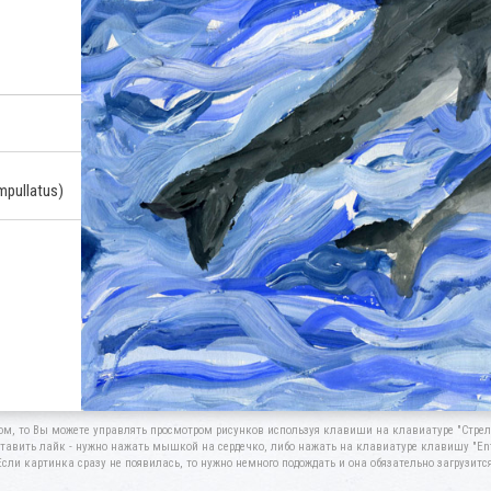
pullatus)
ом, то Вы можете управлять просмотром рисунков используя клавиши на клавиатуре "Стрелк
тавить лайк - нужно нажать мышкой на сердечко, либо нажать на клавиатуре клавишу "Ent
Если картинка сразу не появилась, то нужно немного подождать и она обязательно загрузится