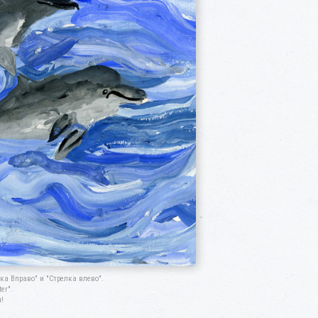
а Вправо" и "Стрелка влево".
er".
!