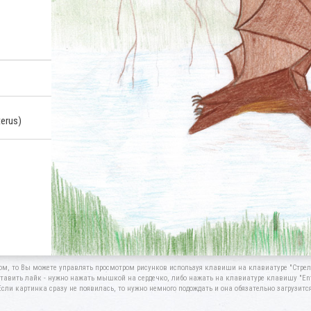
terus)
ом, то Вы можете управлять просмотром рисунков используя клавиши на клавиатуре "Стрелк
тавить лайк - нужно нажать мышкой на сердечко, либо нажать на клавиатуре клавишу "Ent
Если картинка сразу не появилась, то нужно немного подождать и она обязательно загрузится