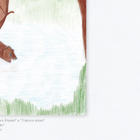
а Вправо" и "Стрелка влево".
er".
!