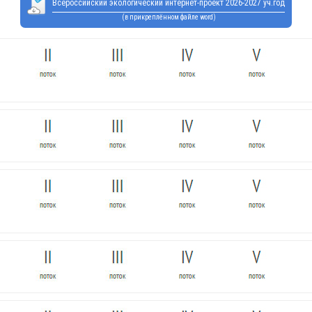
Всероссийский экологический интернет-проект 2026-2027 уч.год
(в прикреплённом файле word)