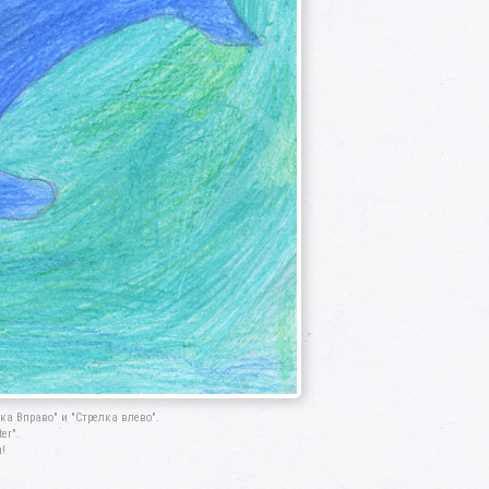
а Вправо" и "Стрелка влево".
er".
!