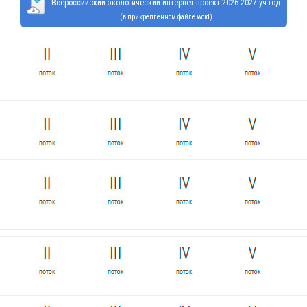
Всероссийский экологический интернет-проект 2026-2027 уч.год
(в прикреплённом файле word)