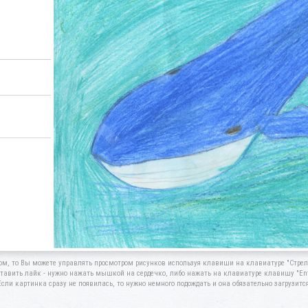
ом, то Вы можете управлять просмотром рисунков используя клавиши на клавиатуре "Стрелк
тавить лайк - нужно нажать мышкой на сердечко, либо нажать на клавиатуре клавишу "Ent
Если картинка сразу не появилась, то нужно немного подождать и она обязательно загрузится