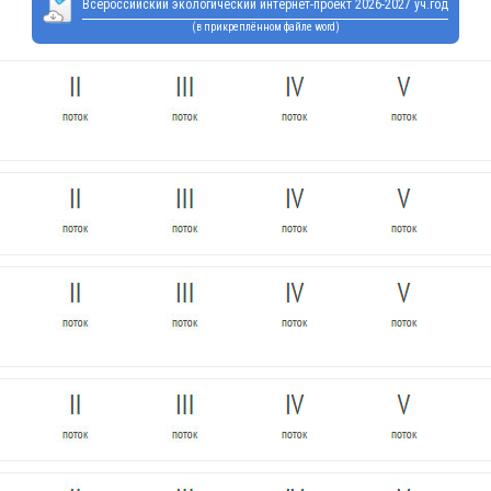
Всероссийский экологический интернет-проект 2026-2027 уч.год
(в прикреплённом файле word)