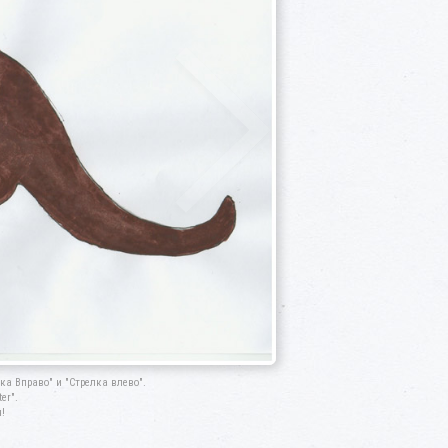
а Вправо" и "Стрелка влево".
er".
!