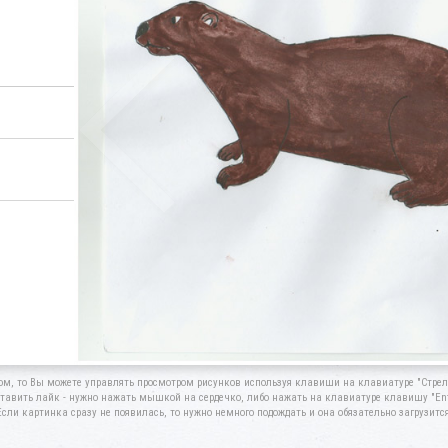
ом, то Вы можете управлять просмотром рисунков используя клавиши на клавиатуре "Стрелк
тавить лайк - нужно нажать мышкой на сердечко, либо нажать на клавиатуре клавишу "Ent
Если картинка сразу не появилась, то нужно немного подождать и она обязательно загрузится