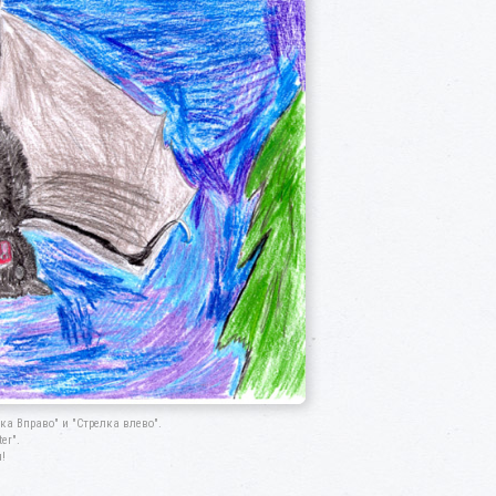
а Вправо" и "Стрелка влево".
er".
!