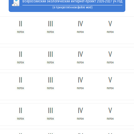
Всероссийский экологический интернет-проект 2026-2027 уч.год
(в прикреплённом файле word)