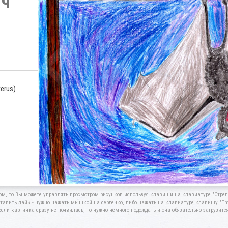
ич
terus)
ом, то Вы можете управлять просмотром рисунков используя клавиши на клавиатуре "Стрелк
тавить лайк - нужно нажать мышкой на сердечко, либо нажать на клавиатуре клавишу "Ent
Если картинка сразу не появилась, то нужно немного подождать и она обязательно загрузится