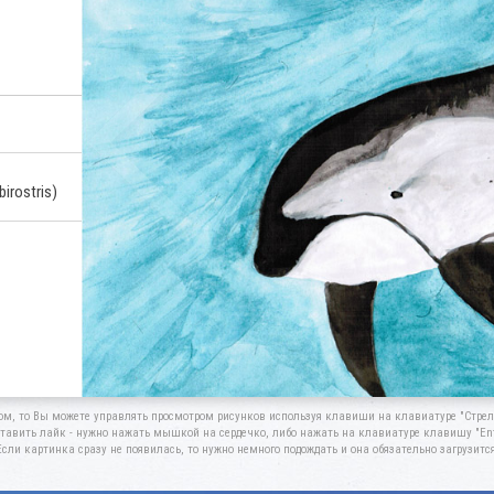
irostris)
ом, то Вы можете управлять просмотром рисунков используя клавиши на клавиатуре "Стрелк
тавить лайк - нужно нажать мышкой на сердечко, либо нажать на клавиатуре клавишу "Ent
Если картинка сразу не появилась, то нужно немного подождать и она обязательно загрузится