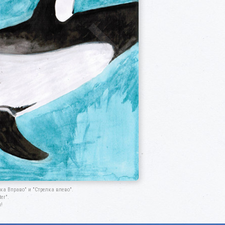
а Вправо" и "Стрелка влево".
er".
!