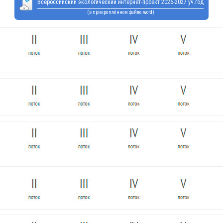
Всероссийский экологический интернет-проект 2026-2027 уч.год
(в прикреплённом файле word)