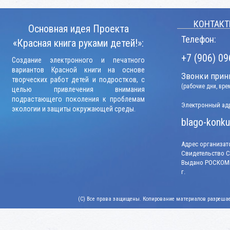
КОНТАКТ
Основная идея Проекта
Телефон:
«Красная книга руками детей!»:
+7 (906) 09
Создание электронного и печатного
вариантов Красной книги на основе
Звонки прини
творческих работ детей и подростков, с
(рабочие дни, вр
целью привлечения внимания
подрастающего поколения к проблемам
Электронный адр
экологии и защиты окружающей среды.
blago-konku
Адрес организато
Свидетельство СМ
Выдано РОСКОМН
г.
(C) Все права защищены. Копирование материалов разрешает