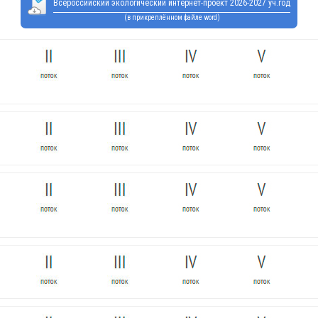
Всероссийский экологический интернет-проект 2026-2027 уч.год
(в прикреплённом файле word)