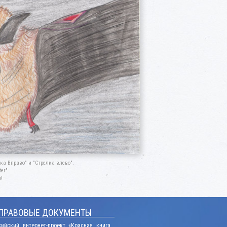
а Вправо" и "Стрелка влево".
er".
!
ПРАВОВЫЕ ДОКУМЕНТЫ
сийский интернет-проект «Красная книга