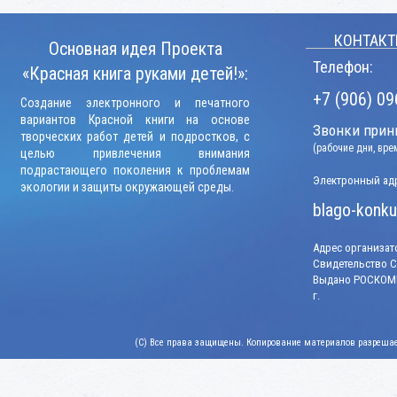
КОНТАКТ
Основная идея Проекта
Телефон:
«Красная книга руками детей!»:
+7 (906) 09
Создание электронного и печатного
вариантов Красной книги на основе
Звонки прини
творческих работ детей и подростков, с
(рабочие дни, вр
целью привлечения внимания
подрастающего поколения к проблемам
Электронный адр
экологии и защиты окружающей среды.
blago-konku
Адрес организато
Свидетельство СМ
Выдано РОСКОМН
г.
(C) Все права защищены. Копирование материалов разрешает