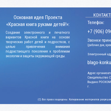
КОНТАКТ
Основная идея Проекта
Телефон:
«Красная книга руками детей!»:
+7 (906) 09
Создание электронного и печатного
вариантов Красной книги на основе
Звонки прини
творческих работ детей и подростков, с
(рабочие дни, вр
целью привлечения внимания
подрастающего поколения к проблемам
Электронный адр
экологии и защиты окружающей среды.
blago-konku
Адрес организато
Свидетельство СМ
Выдано РОСКОМН
г.
(C) Все права защищены. Копирование материалов разрешает