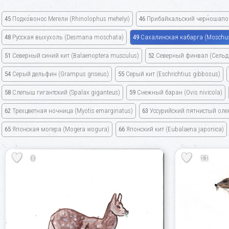
45
Подковонос Мегели
(Rhinolophus mehelyi)
46
Прибайкальский черношапо
48
Русская выхухоль
(Desmana moschata)
49
Сахалинская кабарга
(Moschus
51
Северный синий кит
(Balaenoptera musculus)
52
Северный финвал
(Сельд
54
Серый дельфин
(Grampus griseus)
55
Серый кит
(Eschrichtius gibbosus)
58
Слепыш гигантский
(Spalax giganteus)
59
Снежный баран
(Ovis nivicola)
62
Трехцветная ночница
(Myotis emarginatus)
63
Уссурийский пятнистый ол
65
Японская могера
(Mogera wogura)
66
Японский кит
(Eubalaena japonica)
8
11