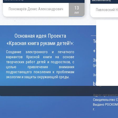
13
Пономарёв Денис Александрович
Павловский Н
лет
КОНТАКТ
Основная идея Проекта
Телефон:
«Красная книга руками детей!»:
+7 (906) 09
Создание электронного и печатного
вариантов Красной книги на основе
Звонки прини
творческих работ детей и подростков, с
(рабочие дни, вр
целью привлечения внимания
подрастающего поколения к проблемам
Электронный адр
экологии и защиты окружающей среды.
blago-konku
Адрес организато
Свидетельство СМ
Выдано РОСКОМН
г.