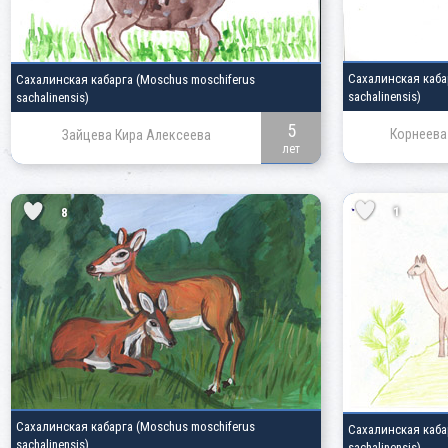
Сахалинская каб
Сахалинская кабарга
(Moschus moschiferus
sachalinensis)
sachalinensis)
5
Корнеева
Зайцева Кира Алексеева
лет
1
8
Сахалинская кабарга
(Moschus moschiferus
Сахалинская каб
sachalinensis)
sachalinensis)