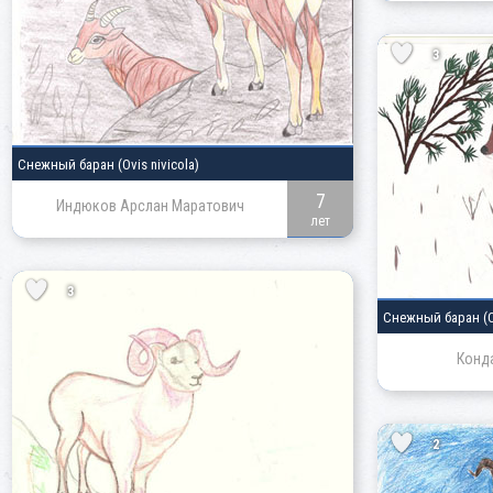
3
Снежный баран
(Ovis nivicola)
7
Индюков Арслан Маратович
лет
3
Снежный баран
(
Конд
2