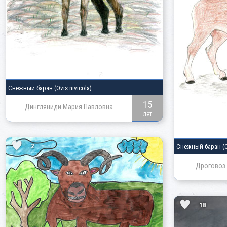
Снежный баран
(Ovis nivicola)
15
Дингляниди Мария Павловна
лет
2
Снежный баран
(
Дроговоз 
18