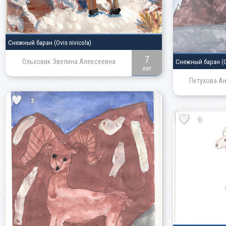
Снежный баран
(Ovis nivicola)
7
Ольховик Эвелина Алексеевна
Снежный баран
(
лет
Петухова А
3
1