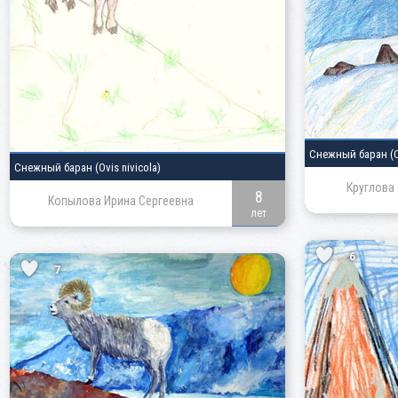
Снежный баран
(
Снежный баран
(Ovis nivicola)
Круглова
8
Копылова Ирина Сергеевна
лет
6
7