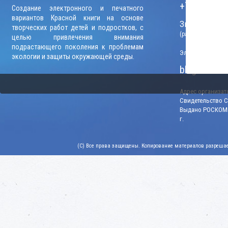
+7 (906) 09
Создание электронного и печатного
вариантов Красной книги на основе
Звонки прини
творческих работ детей и подростков, с
(рабочие дни, вр
целью привлечения внимания
подрастающего поколения к проблемам
Электронный адр
экологии и защиты окружающей среды.
blago-konku
Адрес организато
Свидетельство СМ
Выдано РОСКОМН
г.
(C) Все права защищены. Копирование материалов разрешает