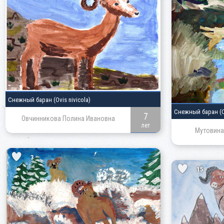
Снежный баран
(Ovis nivicola)
Снежный баран
(
7
Овчинникова Полина Ивановна
лет
Мутовина
3
15