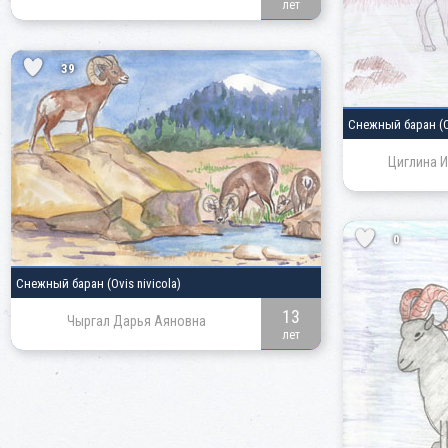
лет
39
Снежный баран
(
Циглина И
0
Снежный баран
(Ovis nivicola)
13
Чыргал Дарья Аяновна
лет