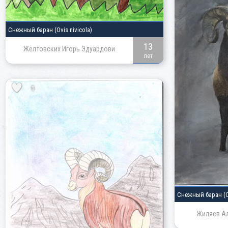
Снежный баран
(Ovis nivicola)
13
Желтовских Игорь Эдуардови
лет
1
Снежный баран
(
Жиляев Ал