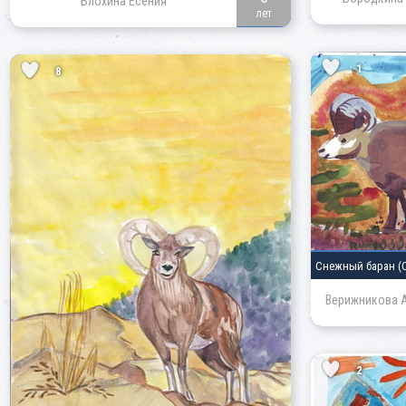
Блохина Есения
лет
1
8
Снежный баран
(
Верижникова 
2