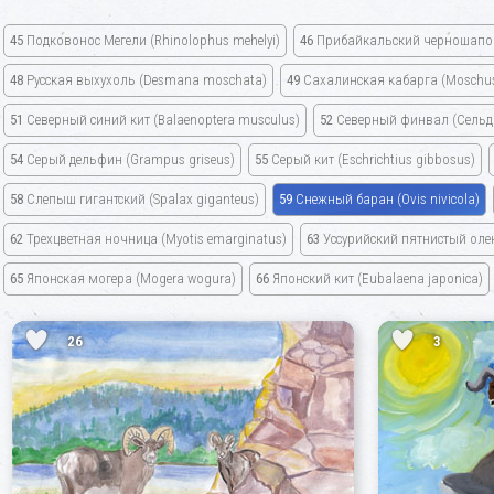
45
Подковонос Мегели
(Rhinolophus mehelyi)
46
Прибайкальский черношапо
48
Русская выхухоль
(Desmana moschata)
49
Сахалинская кабарга
(Moschus
51
Северный синий кит
(Balaenoptera musculus)
52
Северный финвал
(Сельд
54
Серый дельфин
(Grampus griseus)
55
Серый кит
(Eschrichtius gibbosus)
58
Слепыш гигантский
(Spalax giganteus)
59
Снежный баран
(Ovis nivicola)
62
Трехцветная ночница
(Myotis emarginatus)
63
Уссурийский пятнистый ол
65
Японская могера
(Mogera wogura)
66
Японский кит
(Eubalaena japonica)
26
3