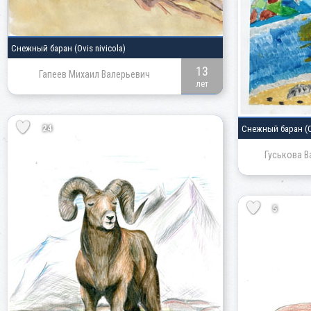
Снежный баран
(Ovis nivicola)
13
Гапеев Михаил Валерьевич
лет
24
Снежный баран
(
Гуськова В
5