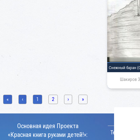
Снежный баран
(
Шакиров Э
«
‹
1
2
›
»
КОНТАКТ
Основная идея Проекта
Телефон:
«Красная книга руками детей!»: