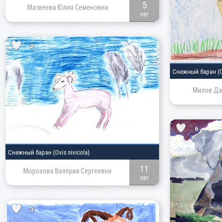
5
Матвеева Юлия Семеновна
лет
2
Снежный баран
(
Милов Да
6
Снежный баран
(Ovis nivicola)
11
Морохова Валерия Сергеевна
лет
3