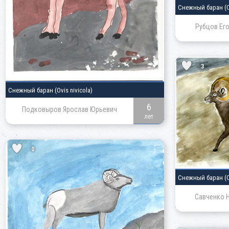
Снежный баран
(
Рубцов Ег
3
Снежный баран
(Ovis nivicola)
6
Подковыров Ярослав Юрьевич
лет
0
Снежный баран
(
Савченко Н