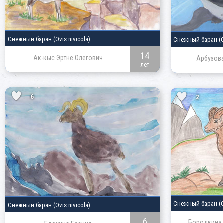
Снежный баран
(Ovis nivicola)
Снежный баран
(
14
Ак-кыс Эртне Олегович
Арбузова
лет
6
2
Снежный баран
(
Снежный баран
(Ovis nivicola)
6
Бородкина 