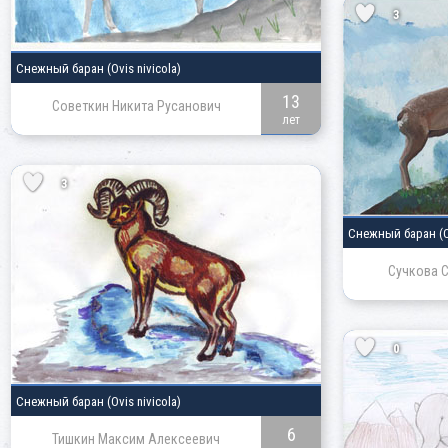
3
Снежный баран
(Ovis nivicola)
13
Советкин Никита Русанович
лет
3
Снежный баран
(
Сучкова 
0
Снежный баран
(Ovis nivicola)
6
Тишкин Максим Алексеевич