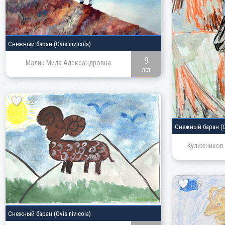
Снежный баран
(Ovis nivicola)
9
Малик Мила Александровна
лет
2
Снежный баран
(
Кулижников 
7
Снежный баран
(Ovis nivicola)