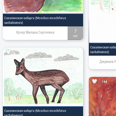
Сахалинская кабарга
(Moschus moschiferus
sachalinensis)
7
Кучер Милана Сергеевна
лет
Сахалинская каб
sachalinensis)
2
Джумаев Р
168
Сахалинская кабарга
(Moschus moschiferus
sachalinensis)