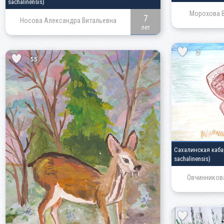
sachalinensis)
Морохова В
7
Носова Александра Витальевна
лет
2
55
Сахалинская каб
sachalinensis)
Овчинников
9