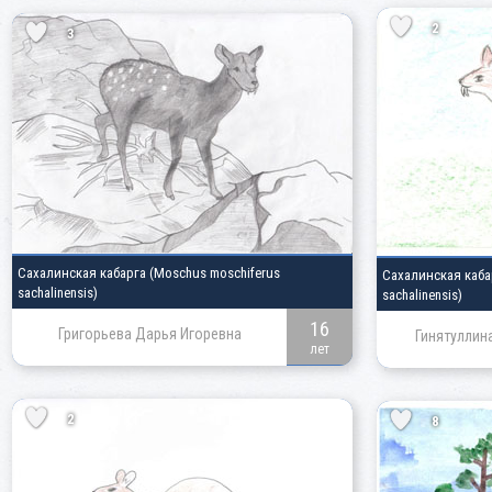
2
3
Сахалинская кабарга
(Moschus moschiferus
Сахалинская каб
sachalinensis)
sachalinensis)
16
Григорьева Дарья Игоревна
Гинятуллин
лет
2
8