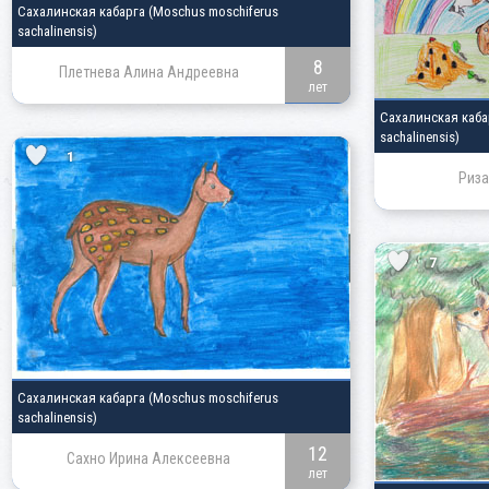
Сахалинская кабарга
(Moschus moschiferus
sachalinensis)
8
Плетнева Алина Андреевна
лет
Сахалинская каб
sachalinensis)
1
Риза
7
Сахалинская кабарга
(Moschus moschiferus
sachalinensis)
12
Сахно Ирина Алексеевна
лет