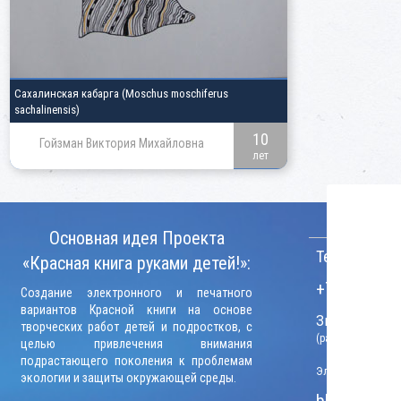
Сахалинская кабарга
(Moschus moschiferus
sachalinensis)
10
Гойзман Виктория Михайловна
лет
КОНТАКТ
Основная идея Проекта
Телефон:
«Красная книга руками детей!»:
+7 (906) 09
Создание электронного и печатного
вариантов Красной книги на основе
Звонки прини
творческих работ детей и подростков, с
(рабочие дни, вр
целью привлечения внимания
подрастающего поколения к проблемам
Электронный адр
экологии и защиты окружающей среды.