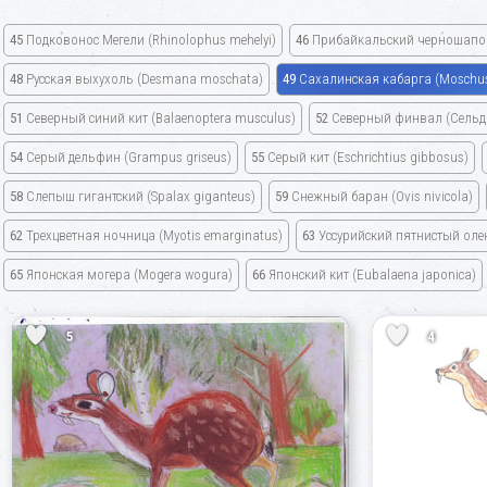
45
Подковонос Мегели
(Rhinolophus mehelyi)
46
Прибайкальский черношапо
48
Русская выхухоль
(Desmana moschata)
49
Сахалинская кабарга
(Moschus
51
Северный синий кит
(Balaenoptera musculus)
52
Северный финвал
(Сельд
54
Серый дельфин
(Grampus griseus)
55
Серый кит
(Eschrichtius gibbosus)
58
Слепыш гигантский
(Spalax giganteus)
59
Снежный баран
(Ovis nivicola)
62
Трехцветная ночница
(Myotis emarginatus)
63
Уссурийский пятнистый ол
65
Японская могера
(Mogera wogura)
66
Японский кит
(Eubalaena japonica)
5
4