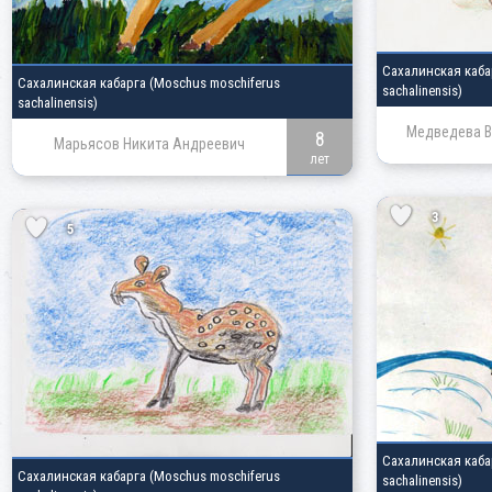
Сахалинская каб
Сахалинская кабарга
(Moschus moschiferus
sachalinensis)
sachalinensis)
Медведева В
8
Марьясов Никита Андреевич
лет
3
5
Сахалинская каб
Сахалинская кабарга
(Moschus moschiferus
sachalinensis)