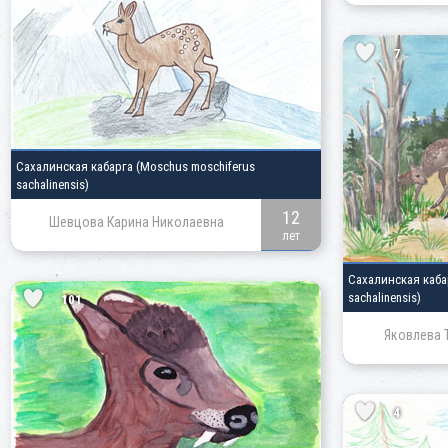
7
Сахалинская кабарга
(Moschus moschiferus
sachalinensis)
12
Шевцова Карина Николаевна
лет
Сахалинская каб
sachalinensis)
101
Яковлева 
4