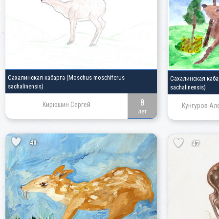
Сахалинская кабарга
(Moschus moschiferus
Сахалинская каб
sachalinensis)
sachalinensis)
8
Кирюшин Сергей
Кунгуров Ал
лет
40
47