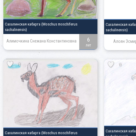
Сахалинская кабарга
(Moschus moschiferus
Сахалинская каб
sachalinensis)
sachalinensis)
6
Алимочкина Снежана Константиновна
Алоян Эсми
лет
1
1
Сахалинская каб
Сахалинская кабарга
(Moschus moschiferus