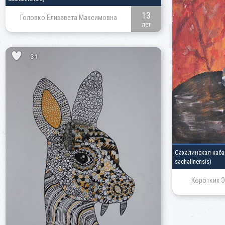
13
Головко Елизавета Максимовна
лет
31
Сахалинская каб
sachalinensis)
Коротких Э