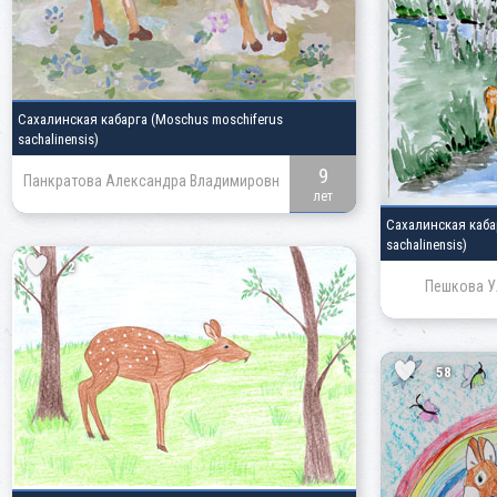
Сахалинская кабарга
(Moschus moschiferus
sachalinensis)
9
Панкратова Александра Владимировн
лет
Сахалинская каб
sachalinensis)
2
Пешкова У
58