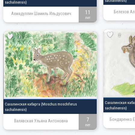
sachalinensis)
sachalinensis)
11
Белехов Ал
Ахмадуллин Шамиль Ильдусович
лет
2
3
Сахалинская каб
Сахалинская кабарга
(Moschus moschiferus
sachalinensis)
sachalinensis)
7
Бондаренко Е
Валявская Ульяна Антоновна
лет