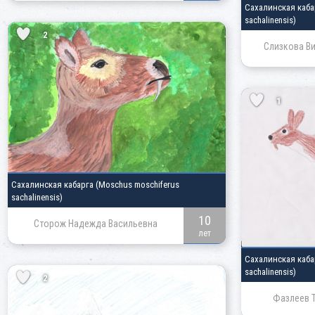
Сахалинская каб
sachalinensis)
2
Слизкова Ви
1
Сахалинская кабарга
(Moschus moschiferus
sachalinensis)
10
Сторож Надежда Васильевна
лет
Сахалинская каб
sachalinensis)
2
Фазлеев Т