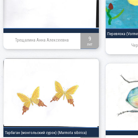
Перевязка
(Vorme
9
Трещалина Анна Алексеевна
лет
Чер
Тарбаган
(монгольский сурок) (Marmota sibirica)