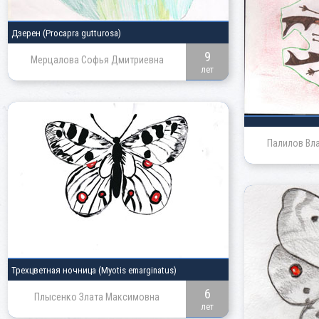
Дзерен
(Procapra gutturosa)
9
Мерцалова Софья Дмитриевна
лет
Палилов Вл
Трехцветная ночница
(Myotis emarginatus)
6
Плысенко Злата Максимовна
лет