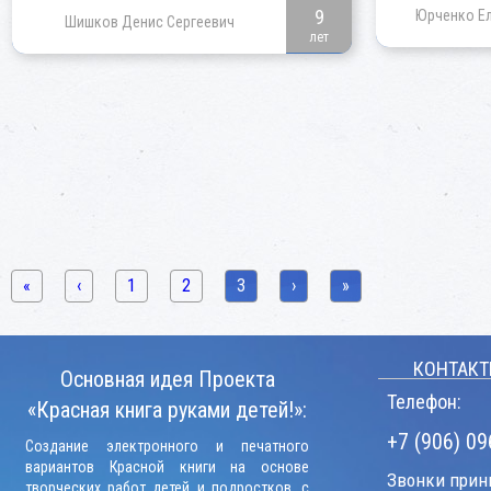
9
Юрченко Ел
Шишков Денис Сергеевич
лет
«
‹
1
2
3
›
»
КОНТАКТ
Основная идея Проекта
Телефон:
«Красная книга руками детей!»:
+7 (906) 09
Создание электронного и печатного
вариантов Красной книги на основе
Звонки прини
творческих работ детей и подростков, с