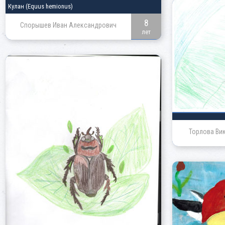
Кулан
(Equus hemionus)
8
Спорышев Иван Александрович
лет
Торлова Ви