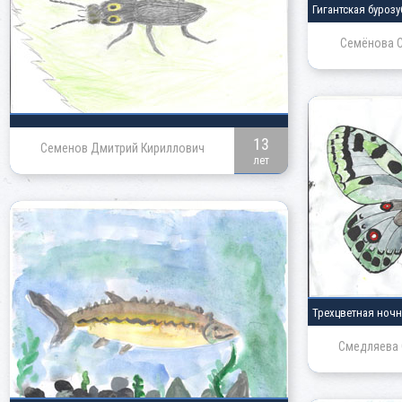
Гигантская буроз
Семёнова 
13
Семенов Дмитрий Кириллович
лет
Трехцветная ноч
Смедляева 