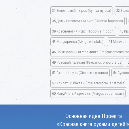
31
Белоглазый нырок
(Aythya nyroca)
32
Бело
35
Дальневосточный аист
(Ciconia boyciana)
39
Красноногий ибис
(Nipponia nippon)
40
Кр
43
Мандаринка
(Aix galericulata)
44
Мраморн
46
Обыкновенный фламинго
(Phoenicopterus ro
49
Розовый пеликан
(Pelecanus onocrotalus)
53
Степной лунь
(Circus macrourus)
54
Сухон
57
Хохлатый баклан
(Phalacrocorax aristotelis)
60
Чешуйчатый крохаль
(Mergus squamatus)
Основная идея Проекта
«Красная книга руками детей!»