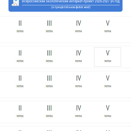
Всероссийский экологический интернет-проект 2026-2027 уч.год
(в прикреплённом файле word)