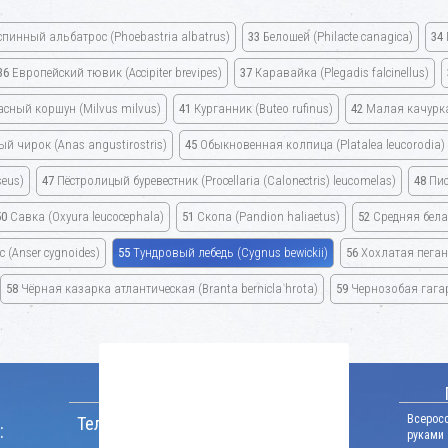
спинный альбатрос
(Phoebastria albatrus)
33
Белошей
(Philacte canagica)
34
36
Европейский тювик
(Accipiter brevipes)
37
Каравайка
(Plegadis falcinellus)
асный коршун
(Milvus milvus)
41
Курганник
(Buteo rufinus)
42
Малая качурк
ый чирок
(Anas angustirostris)
45
Обыкновенная колпица
(Platalea leucorodia)
seus)
47
Пёстролицый буревестник
(Procellaria (Calonectris) leucomelas)
48
Пис
50
Савка
(Oxyura leucocephala)
51
Скопа
(Pandion haliaetus)
52
Средняя бел
ос
(Anser cygnoides)
55
Тундровый лебедь
(Cygnus bewickii)
56
Хохлатая пега
58
Чёрная казарка атлантическая
(Branta bernicla hrota)
59
Чернозобая гаг
КОНТАКТНАЯ ИНФОРМАЦИЯ
Всерос
Телефон:
:
руками