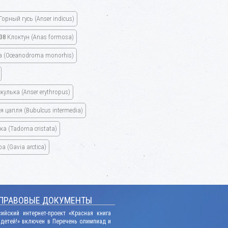
Горный гусь
(Anser indicus)
38
Клоктун
(Anas formosa)
а
(Oceanodroma monorhis)
кулька
(Anser erythropus)
ая цапля
(Bubulcus intermedia)
нка
(Tadorna cristata)
ара
(Gavia arctica)
ПРАВОВЫЕ ДОКУМЕНТЫ
сийский интернет-проект «Красная книга
 детей!» включен в Перечень олимпиад и