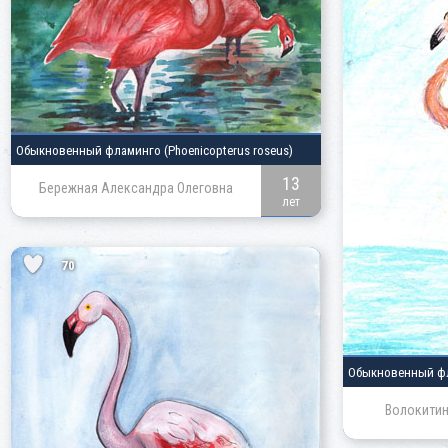
Обыкновенный фламинго
(Phoenicopterus roseus)
13
Бережная Александра Олеговна
лет
70
Обыкновенный ф
Волокитин