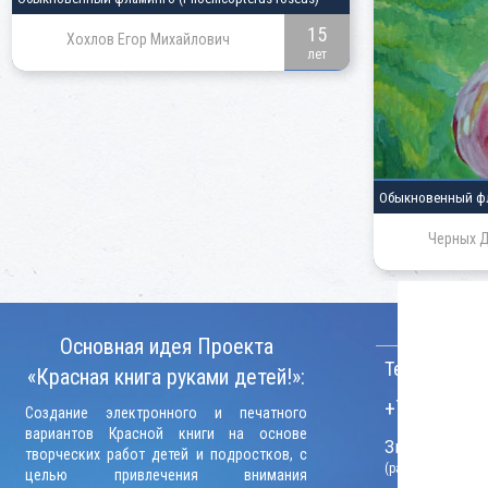
15
Хохлов Егор Михайлович
лет
Обыкновенный ф
Черных Д
КОНТАКТ
Основная идея Проекта
Телефон:
«Красная книга руками детей!»:
+7 (906) 09
Создание электронного и печатного
вариантов Красной книги на основе
Звонки прини
творческих работ детей и подростков, с
(рабочие дни, вр
целью привлечения внимания