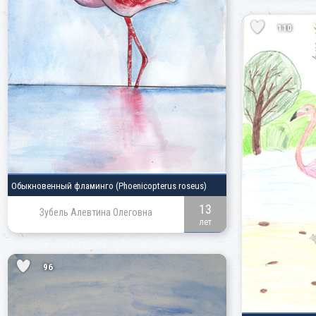
110
Обыкновенный фламинго
(Phoenicopterus roseus)
13
Зубель Алевтина Олеговна
лет
96