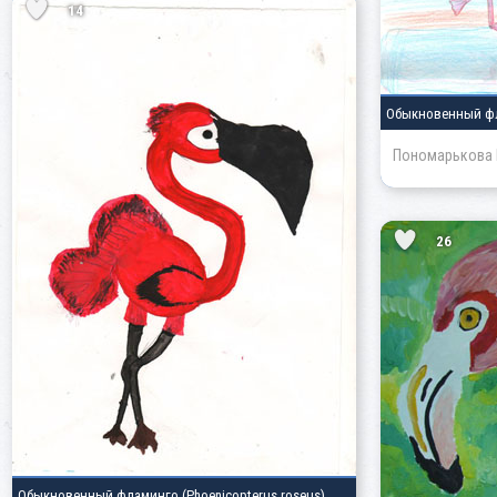
14
Обыкновенный ф
Пономарькова 
26
Обыкновенный фламинго
(Phoenicopterus roseus)