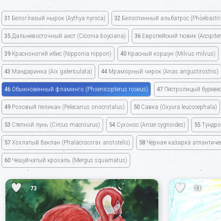
31
Белоглазый нырок
(Aythya nyroca)
32
Белоспинный альбатрос
(Phoebastri
35
Дальневосточный аист
(Ciconia boyciana)
36
Европейский тювик
(Accipite
39
Красноногий ибис
(Nipponia nippon)
40
Красный коршун
(Milvus milvus)
43
Мандаринка
(Aix galericulata)
44
Мраморный чирок
(Anas angustirostris)
46
Обыкновенный фламинго
(Phoenicopterus roseus)
47
Пёстролицый буреве
49
Розовый пеликан
(Pelecanus onocrotalus)
50
Савка
(Oxyura leucocephala)
53
Степной лунь
(Circus macrourus)
54
Сухонос
(Anser cygnoides)
55
Тундро
57
Хохлатый баклан
(Phalacrocorax aristotelis)
58
Чёрная казарка атлантич
60
Чешуйчатый крохаль
(Mergus squamatus)
73
74