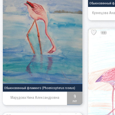
Обыкновенный ф
Кузнецова Ана
133
Обыкновенный фламинго
(Phoenicopterus roseus)
9
Марудова Нина Александровна
лет