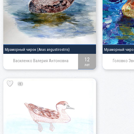
Мраморный чирок
(Anas angustirostris)
Мраморный чир
12
Василенко Валерия Антоновна
Головко Эв
лет
58