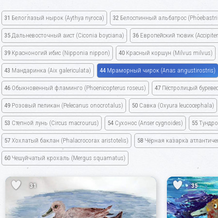
31
Белоглазый нырок
(Aythya nyroca)
32
Белоспинный альбатрос
(Phoebastri
35
Дальневосточный аист
(Ciconia boyciana)
36
Европейский тювик
(Accipite
39
Красноногий ибис
(Nipponia nippon)
40
Красный коршун
(Milvus milvus)
43
Мандаринка
(Aix galericulata)
44
Мраморный чирок
(Anas angustirostris)
46
Обыкновенный фламинго
(Phoenicopterus roseus)
47
Пёстролицый буреве
49
Розовый пеликан
(Pelecanus onocrotalus)
50
Савка
(Oxyura leucocephala)
53
Степной лунь
(Circus macrourus)
54
Сухонос
(Anser cygnoides)
55
Тундро
57
Хохлатый баклан
(Phalacrocorax aristotelis)
58
Чёрная казарка атлантич
60
Чешуйчатый крохаль
(Mergus squamatus)
31
35