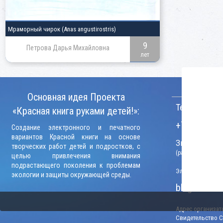
Мраморный чирок
(Anas angustirostris)
9
Петрова Дарья Михайловна
лет
КОНТАКТ
Основная идея Проекта
Телефон:
«Красная книга руками детей!»:
+7 (906) 09
Создание электронного и печатного
вариантов Красной книги на основе
Звонки прини
творческих работ детей и подростков, с
(рабочие дни, вр
целью привлечения внимания
подрастающего поколения к проблемам
Электронный адр
экологии и защиты окружающей среды.
blago-konku
Адрес организато
Свидетельство СМ