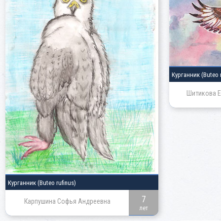
Курганник
(Buteo 
Шитикова Е
Курганник
(Buteo rufinus)
7
Карпушина Софья Андреевна
лет