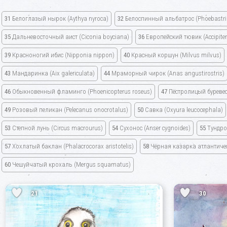
31
Белоглазый нырок
(Aythya nyroca)
32
Белоспинный альбатрос
(Phoebastri
35
Дальневосточный аист
(Ciconia boyciana)
36
Европейский тювик
(Accipite
39
Красноногий ибис
(Nipponia nippon)
40
Красный коршун
(Milvus milvus)
43
Мандаринка
(Aix galericulata)
44
Мраморный чирок
(Anas angustirostris)
46
Обыкновенный фламинго
(Phoenicopterus roseus)
47
Пёстролицый буреве
49
Розовый пеликан
(Pelecanus onocrotalus)
50
Савка
(Oxyura leucocephala)
53
Степной лунь
(Circus macrourus)
54
Сухонос
(Anser cygnoides)
55
Тундро
57
Хохлатый баклан
(Phalacrocorax aristotelis)
58
Чёрная казарка атлантич
60
Чешуйчатый крохаль
(Mergus squamatus)
21
30