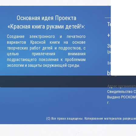
КОНТАКТ
Основная идея Проекта
Телефон:
«Красная книга руками детей!»:
+7 (906) 09
Создание электронного и печатного
вариантов Красной книги на основе
Звонки прини
творческих работ детей и подростков, с
(рабочие дни, вр
целью привлечения внимания
подрастающего поколения к проблемам
Электронный адр
экологии и защиты окружающей среды.
blago-konku
Адрес организато
Свидетельство СМ
Выдано РОСКОМН
г.
(C) Все права защищены. Копирование материалов разрешает