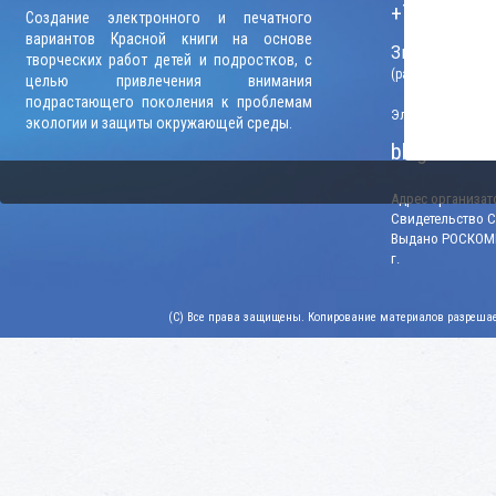
+7 (906) 09
Создание электронного и печатного
вариантов Красной книги на основе
Звонки прини
творческих работ детей и подростков, с
(рабочие дни, вр
целью привлечения внимания
подрастающего поколения к проблемам
Электронный адр
экологии и защиты окружающей среды.
blago-konku
Адрес организато
Свидетельство СМ
Выдано РОСКОМН
г.
(C) Все права защищены. Копирование материалов разрешает