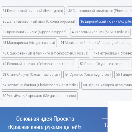
31
Белоглазый нырок
(Aythya nyroca)
32
Белоспинный альбатрос
(Phoebastri
35
Дальневосточный аист
(Ciconia boyciana)
36
Европейский тювик
(Accipite
39
Красноногий ибис
(Nipponia nippon)
40
Красный коршун
(Milvus milvus)
43
Мандаринка
(Aix galericulata)
44
Мраморный чирок
(Anas angustirostris)
46
Обыкновенный фламинго
(Phoenicopterus roseus)
47
Пёстролицый буреве
49
Розовый пеликан
(Pelecanus onocrotalus)
50
Савка
(Oxyura leucocephala)
53
Степной лунь
(Circus macrourus)
54
Сухонос
(Anser cygnoides)
55
Тундро
57
Хохлатый баклан
(Phalacrocorax aristotelis)
58
Чёрная казарка атлантич
60
Чешуйчатый крохаль
(Mergus squamatus)
КОНТАКТ
Основная идея Проекта
Телефон:
«Красная книга руками детей!»: