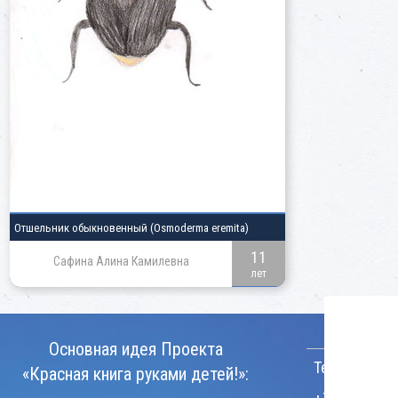
Отшельник обыкновенный
(Osmoderma eremita)
11
Сафина Алина Камилевна
лет
КОНТАКТ
Основная идея Проекта
Телефон:
«Красная книга руками детей!»: