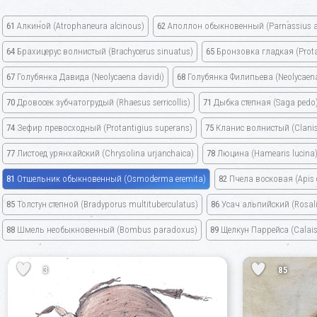
61
Алкиной
(Atrophaneura alcinous)
62
Аполлон обыкновенный
(Parnassius a
64
Брахицерус волнистый
(Brachycerus sinuatus)
65
Бронзовка гладкая
(Prot
67
Голубянка Давида
(Neolycaena davidi)
68
Голубянка Филипьева
(Neolycaena 
70
Дровосек зубчатогрудый
(Rhaesus serricollis)
71
Дыбка степная
(Saga pedo
74
Зефир превосходный
(Protantigius superans)
75
Кланис волнистый
(Clani
77
Листоед урянхайский
(Chrysolina urjanchaica)
78
Люцина
(Hamearis lucina
81
Отшельник обыкновенный
(Osmoderma eremita)
82
Пчела восковая
(Apis
85
Толстун степной
(Bradyporus multituberculatus)
86
Усач альпийский
(Rosal
88
Шмель необыкновенный
(Bombus paradoxus)
89
Щелкун Паррейса
(Calais
3
85