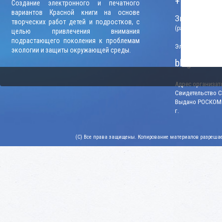
+7 (906) 09
Создание электронного и печатного
вариантов Красной книги на основе
Звонки прини
творческих работ детей и подростков, с
(рабочие дни, вр
целью привлечения внимания
подрастающего поколения к проблемам
Электронный адр
экологии и защиты окружающей среды.
blago-konku
Адрес организато
Свидетельство СМ
Выдано РОСКОМН
г.
(C) Все права защищены. Копирование материалов разрешает