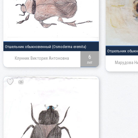
Отшельник обыкновенный
(Osmoderma eremita)
Отшельник обык
6
Клунник Виктория Антоновна
Марудова Н
лет
62