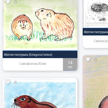
3
Жёлтая пеструшк
Савенков
Жёлтая пеструшка
(Eolagurus luteus)
3
14
Самофалова Юлия
лет
5