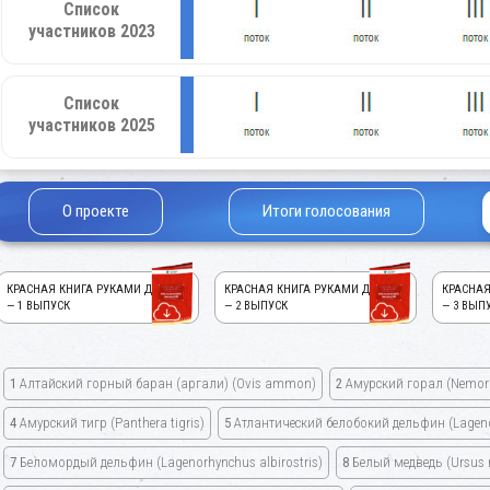
Список
участников 2023
Список
участников 2025
О проекте
Итоги голосования
КРАСНАЯ КНИГА РУКАМИ ДЕТЕЙ!
КРАСНАЯ КНИГА РУКАМИ ДЕТЕЙ!
КРАСНАЯ
— 1 ВЫПУСК
— 2 ВЫПУСК
— 3 ВЫП
1
Алтайский горный баран
(аргали) (Ovis ammon)
2
Амурский горал
(Nemor
4
Амурский тигр
(Panthera tigris)
5
Атлантический белобокий дельфин
(Lagen
7
Беломордый дельфин
(Lagenorhynchus albirostris)
8
Белый медведь
(Ursus