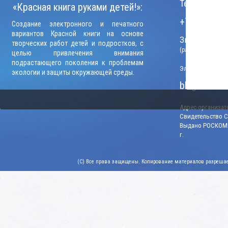
Телефон:
«Красная книга руками детей!»:
+7 (906) 09
Создание электронного и печатного
вариантов Красной книги на основе
Звонки прини
творческих работ детей и подростков, с
(рабочие дни, вр
целью привлечения внимания
подрастающего поколения к проблемам
Электронный адр
экологии и защиты окружающей среды.
blago-konku
Адрес организато
Свидетельство СМ
Выдано РОСКОМН
г.
(C) Все права защищены. Копирование материалов разрешает