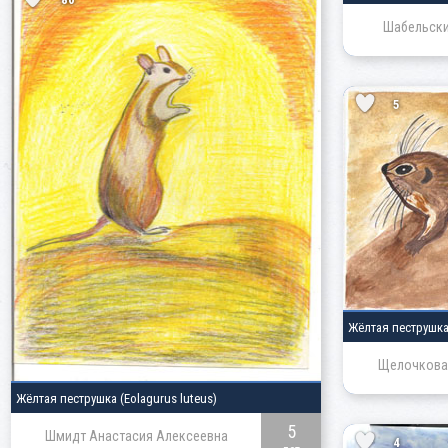
Шабельски
5
Жёлтая пеструшк
Щелочкова 
Жёлтая пеструшка
(Eolagurus luteus)
5
Шмидт Анастасия Алексеевна
4