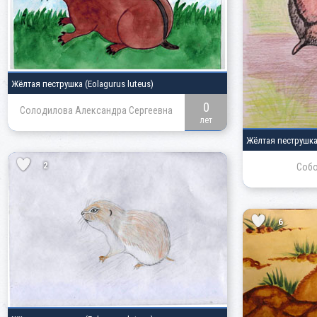
Жёлтая пеструшка
(Eolagurus luteus)
0
Солодилова Александра Сергеевна
лет
Жёлтая пеструшк
2
Собо
6