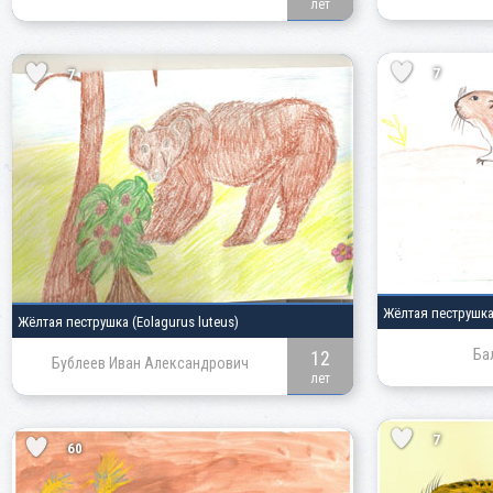
лет
7
7
Жёлтая пеструшк
Жёлтая пеструшка
(Eolagurus luteus)
Ба
12
Бублеев Иван Александрович
лет
7
60