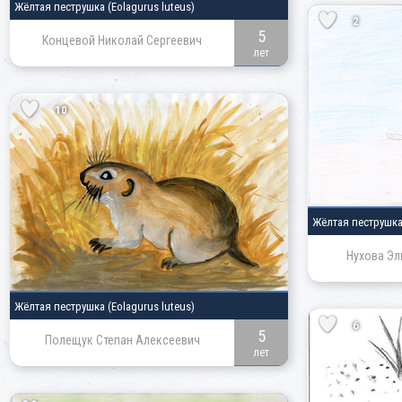
Жёлтая пеструшка
(Eolagurus luteus)
2
5
Концевой Николай Сергеевич
лет
10
Жёлтая пеструшк
Нухова Эл
Жёлтая пеструшка
(Eolagurus luteus)
6
5
Полещук Степан Алексеевич
лет