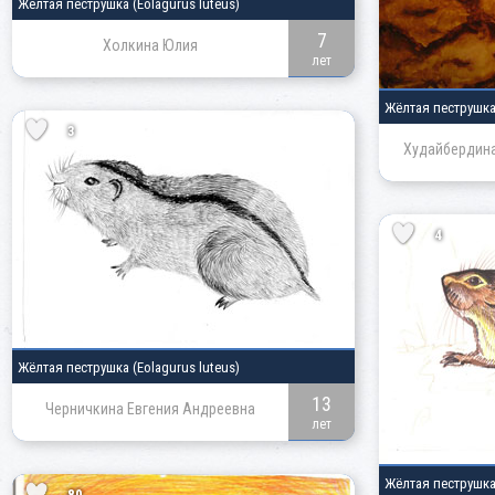
Жёлтая пеструшка
(Eolagurus luteus)
7
Холкина Юлия
лет
Жёлтая пеструшк
3
Худайбердина
4
Жёлтая пеструшка
(Eolagurus luteus)
13
Черничкина Евгения Андреевна
лет
Жёлтая пеструшк
80