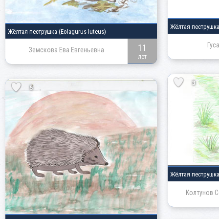
Жёлтая пеструшк
Жёлтая пеструшка
(Eolagurus luteus)
Гус
11
Земскова Ева Евгеньевна
лет
3
5
Жёлтая пеструшк
Колтунов С