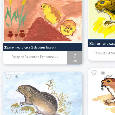
Жёлтая пеструшк
Жёлтая пеструшка
(Eolagurus luteus)
Гейцман Але
7
Гордеев Вячеслав Русланович
лет
10
9