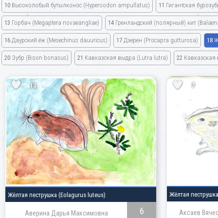
10
Высоколобый бутылконос
(Hyperoodon ampullatus)
11
Гигантская бурозу
13
Горбач (Megaptera novaeangliae)
14
Гренландский (полярный) кит
(Balaen
16
Даурский ёж
(Mesechinus dauuricus)
17
Дзерен
(Procapra gutturosa)
18
Ж
20
Зубр
(Bison bonasus)
21
Кавказская выдра
(Lutra lutra)
22
Кавказская 
13
7
Жёлтая пеструшк
Жёлтая пеструшка
(Eolagurus luteus)
6
Аксаев Вяче
Аверина Дарья Максимовна