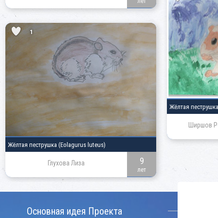
лет
1
Жёлтая пеструшк
Ширшов Р
Жёлтая пеструшка
(Eolagurus luteus)
9
Глухова Лиза
лет
КОНТАКТ
Основная идея Проекта