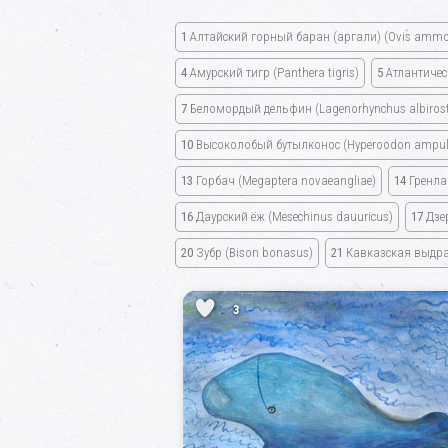
1
Алтайский горный баран
(аргали) (Ovis amm
4
Амурский тигр
(Panthera tigris)
5
Атлантичес
7
Беломордый дельфин
(Lagenorhynchus albirost
10
Высоколобый бутылконос
(Hyperoodon ampul
13
Горбач (Megaptera novaeangliae)
14
Гренла
16
Даурский ёж
(Mesechinus dauuricus)
17
Дзе
20
Зубр
(Bison bonasus)
21
Кавказская выдр
3