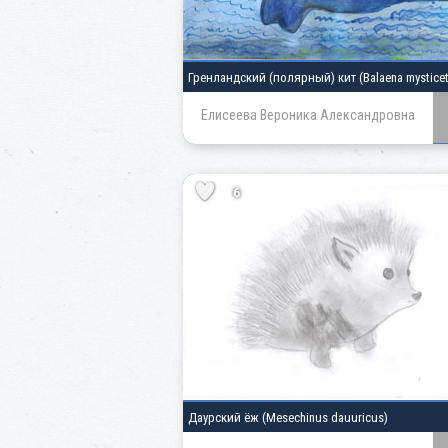
Гренландский (полярный) кит
(Balaena mystice
Елисеева Вероника Александровна
6
Даурский ёж
(Mesechinus dauuricus)