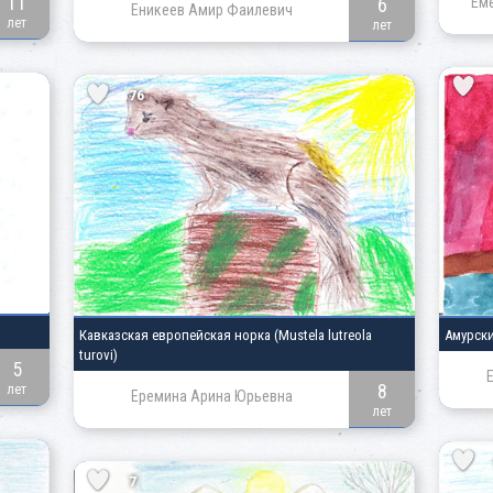
11
6
Ем
Еникеев Амир Фаилевич
лет
лет
76
Кавказская европейская норка
(Mustela lutreola
Амурск
turovi)
5
8
лет
Еремина Арина Юрьевна
лет
7