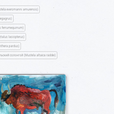
stela eversmanni amurensis)
egagrus)
s ferrumequinum)
ctalus lasiopterus)
nthera pardus)
ьский солонгой
(Mustela altaica raddei)
8