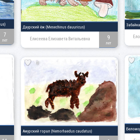
tus)
Забайк
Даурский ёж
(Mesechinus dauuricus)
7
9
Ело
Елисеева Елизавета Витальевна
лет
лет
3
Беломо
Амурский горал
(Nemorhaedus caudatus)