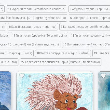
on)
2
Амурский горал
(Nemorhaedus caudatus)
3
Амурский степной хорь
(Mu
кий белобокий дельфин
(Lagenorhynchus acutus)
6
Безоаровый козёл
(Capra a
ris)
8
Белый медведь
(Ursus maritimus)
9
Большой подковонос
(Rhinolophu
latus)
11
Гигантская бурозубка
(Sorex mirabilis)
12
Гигантская вечерница
(Ny
ндский (полярный) кит
(Balaena mysticetus)
15
Дальневосточный леопард
(Pa
рен
(Procapra gutturosa)
18
Жёлтая пеструшка
(Eolagurus luteus)
19
Забайкал
а
(Lutra lutra)
22
Кавказская европейская норка
(Mustela lutreola turovi)
6