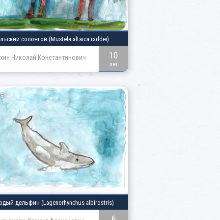
альский солонгой
(Mustela altaica raddei)
10
хин Николай Константинович
лет
5
рдый дельфин
(Lagenorhynchus albirostris)
6