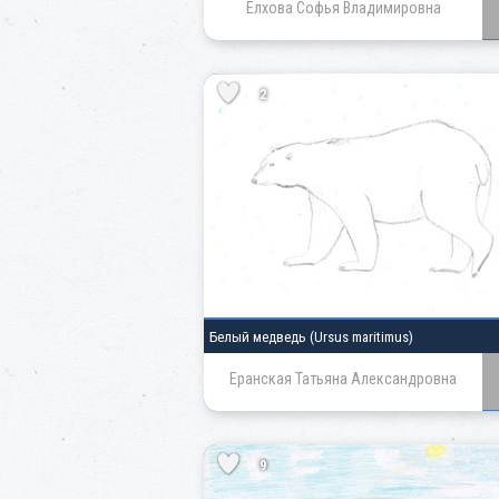
Елхова Софья Владимировна
2
Белый медведь
(Ursus maritimus)
Еранская Татьяна Александровна
9