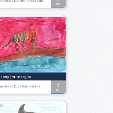
ельянова Ксения Алексеевна
лет
5
ий тигр
(Panthera tigris)
6
Ерёменко Кира Алексеевна
лет
6