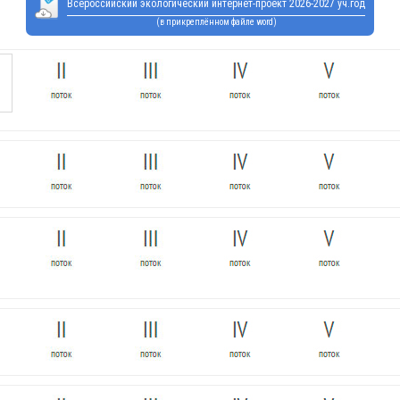
Всероссийский экологический интернет-проект 2026-2027 уч.год
(в прикреплённом файле word)