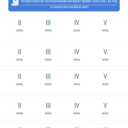
Всероссийский экологический интернет-проект 2026-2027 уч.год
(в прикреплённом файле word)