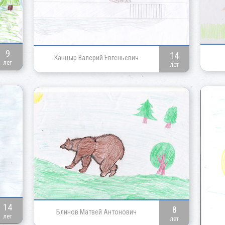
9
14
Канцыр Валерий Евгеньевич
лет
лет
14
8
Блинов Матвей Антонович
лет
лет