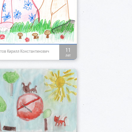
11
тов Кирилл Константинович
лет