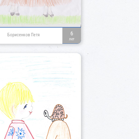
6
Борисенков Петя
лет