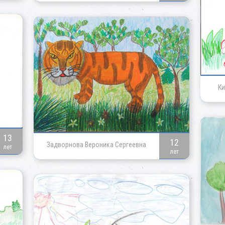
Ки
13
12
Задворнова Вероника Сергеевна
лет
лет