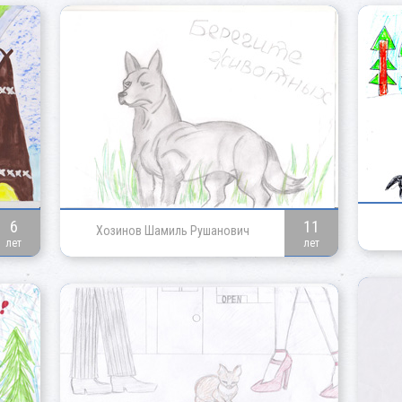
6
11
Хозинов Шамиль Рушанович
лет
лет