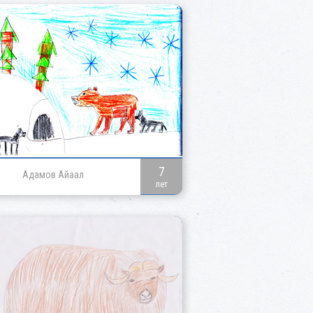
7
Адамов Айаал
лет