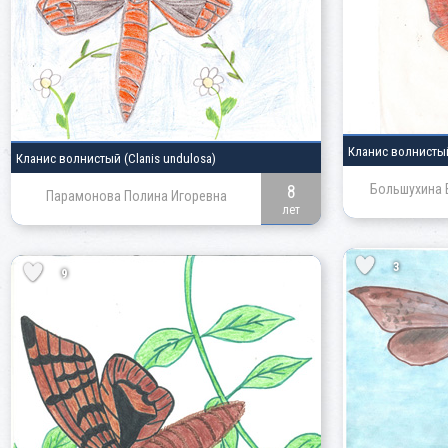
Кланис волнист
Кланис волнистый
(Clanis undulosa)
8
Большухина 
Парамонова Полина Игоревна
лет
3
9