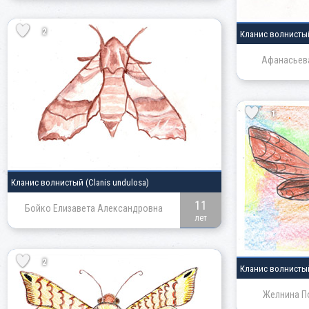
2
Кланис волнист
Афанасьева
1
Кланис волнистый
(Clanis undulosa)
11
Бойко Елизавета Александровна
лет
2
Кланис волнист
Желнина П