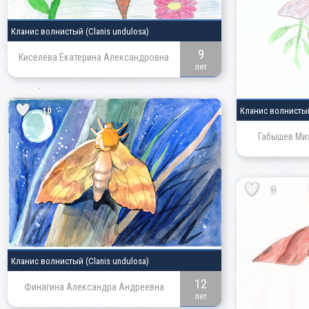
Кланис волнистый
(Clanis undulosa)
9
Киселёва Екатерина Александровна
лет
10
Кланис волнист
Габышев Ми
1
Кланис волнистый
(Clanis undulosa)
12
Финагина Александра Андреевна
лет