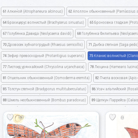
61
Алкиной
(Atrophaneura alcinous)
62
Аполлон обыкновенный
(Parnassius a
64
Брахицерус волнистый
(Brachycerus sinuatus)
65
Бронзовка гладкая
(Prot
67
Голубянка Давида
(Neolycaena davidi)
68
Голубянка Филипьева
(Neolycaena 
70
Дровосек зубчатогрудый
(Rhaesus serricollis)
71
Дыбка степная
(Saga pedo
74
Зефир превосходный
(Protantigius superans)
75
Кланис волнистый
(Clani
77
Листоед урянхайский
(Chrysolina urjanchaica)
78
Люцина
(Hamearis lucina
81
Отшельник обыкновенный
(Osmoderma eremita)
82
Пчела восковая
(Apis
85
Толстун степной
(Bradyporus multituberculatus)
86
Усач альпийский
(Rosal
88
Шмель необыкновенный
(Bombus paradoxus)
89
Щелкун Паррейса
(Calais
17
4