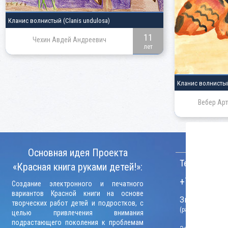
Кланис волнистый
(Clanis undulosa)
11
Чехин Авдей Андреевич
лет
Кланис волнист
Вебер Ар
КОНТАКТ
Основная идея Проекта
Телефон:
«Красная книга руками детей!»:
+7 (906) 09
Создание электронного и печатного
вариантов Красной книги на основе
Звонки прини
творческих работ детей и подростков, с
(рабочие дни, вр
целью привлечения внимания
подрастающего поколения к проблемам