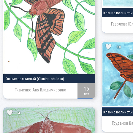
Кланис волнист
Гаврлова Ю
10
Кланис волнистый
(Clanis undulosa)
16
Ткаченко Аня Владимировна
лет
Кланис волнист
4
Груданов В