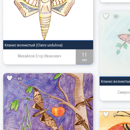
29
Кланис волнистый
(Clanis undulosa)
11
Михайлов Егор Иванович
лет
40
Кланис волнист
Смирно
0