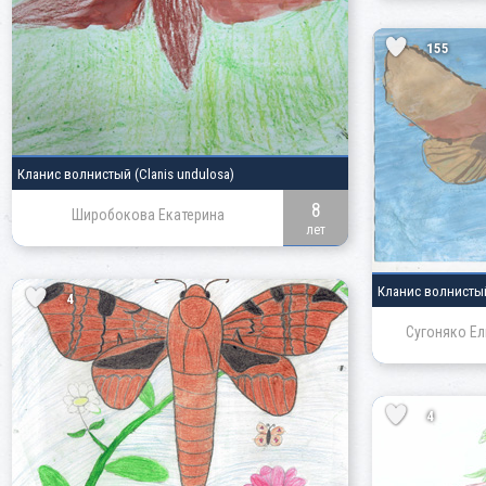
155
Кланис волнистый
(Clanis undulosa)
8
Широбокова Екатерина
лет
Кланис волнист
4
Сугоняко Ел
4